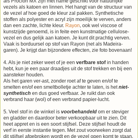
als Procion MX zijn met name geschikt voor natuurlijke
vezels als katoen en linnen. Het hangt van de structuur van
de vezel af hoe goed de kleur zal pakken. Synthetische
stoffen als polyester en acryl zijn moeilijk te verven, anders
dan een zachte, lichte kleur.
Rayon
, ook wel viscose of
kunstzijde genoemd, is in feite een kunstmatige cellulose-
vezel en dus gelijk aan katoen. Je kunt dit prachtig verven.
Vaak is borduursel op stof van Rayon (net als Madeira-
garen). Je krijgt dan bijzondere effecten, zie foto bovenaan!
4. Als je niet zeker weet of je een
verfbare stof
in handen
hebt, kun je een paar draadjes uit de stof trekken en bij een
aansteker houden.
Als het garen ver-ast, zonder roet af te geven en/of te
smelten en/of een smeltbolletje achter te laten, is het
niet-
synthetisch
en dus goed verfbaar. Je ruikt dan ook
verbrand haar (wol) of een verbrand papier-lucht.
5. Veel stof in de winkel is
voorbehandeld
om er steviger
en gladder en daardoor beter verkoopbaar uit te zien. Dit
heet appret en is een soort stijfsel. Deze stijfsel houdt de
verf in eerste instantie tegen. Met zout voorweken zorgt dat
dit stijfsel afgebroken wordt en de vezel open komt te staan.