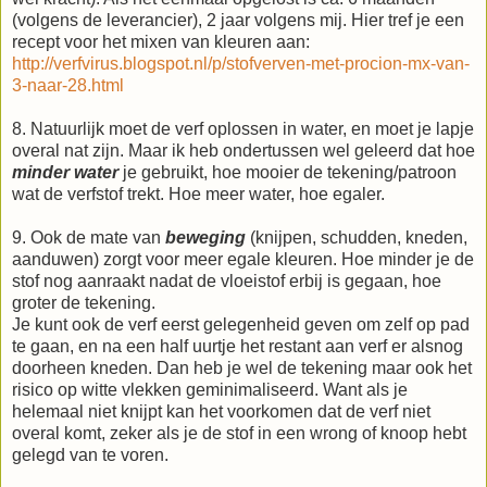
(volgens de leverancier), 2 jaar volgens mij. Hier tref je een
recept voor het mixen van kleuren aan:
http://verfvirus.blogspot.nl/p/stofverven-met-procion-mx-van-
3-naar-28.html
8. Natuurlijk moet de verf oplossen in water, en moet je lapje
overal nat zijn. Maar ik heb ondertussen wel geleerd dat hoe
minder water
je gebruikt, hoe mooier de tekening/patroon
wat de verfstof trekt. Hoe meer water, hoe egaler.
9. Ook de mate van
beweging
(knijpen, schudden, kneden,
aanduwen) zorgt voor meer egale kleuren. Hoe minder je de
stof nog aanraakt nadat de vloeistof erbij is gegaan, hoe
groter de tekening.
Je kunt ook de verf eerst gelegenheid geven om zelf op pad
te gaan, en na een half uurtje het restant aan verf er alsnog
doorheen kneden. Dan heb je wel de tekening maar ook het
risico op witte vlekken geminimaliseerd. Want als je
helemaal niet knijpt kan het voorkomen dat de verf niet
overal komt, zeker als je de stof in een wrong of knoop hebt
gelegd van te voren.