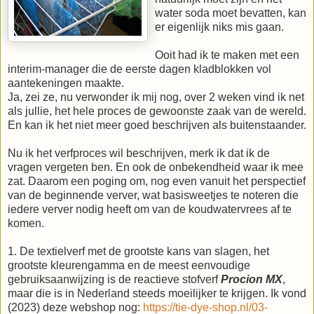
water soda moet bevatten, kan
er eigenlijk niks mis gaan.
Ooit had ik te maken met een
interim-manager die de eerste dagen kladblokken vol
aantekeningen maakte.
Ja, zei ze, nu verwonder ik mij nog, over 2 weken vind ik net
als jullie, het hele proces de gewoonste zaak van de wereld.
En kan ik het niet meer goed beschrijven als buitenstaander.
Nu ik het verfproces wil beschrijven, merk ik dat ik de
vragen vergeten ben. En ook de onbekendheid waar ik mee
zat. Daarom een poging om, nog even vanuit het perspectief
van de beginnende verver, wat basisweetjes te noteren die
iedere verver nodig heeft om van de koudwatervrees af te
komen.
1. De textielverf met de grootste kans van slagen, het
grootste kleurengamma en de meest eenvoudige
gebruiksaanwijzing is de reactieve stofverf
Procion MX
,
maar die is in Nederland steeds moeilijker te krijgen. Ik vond
(2023) deze webshop nog:
https://tie-dye-shop.nl/03-