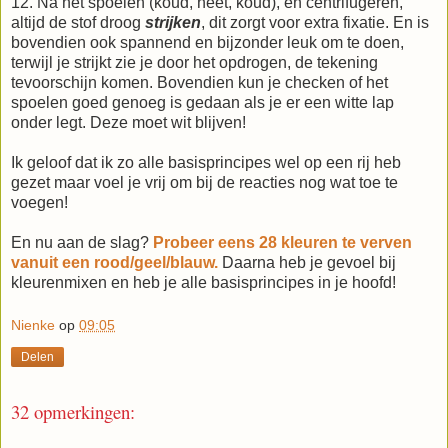
12. Na het spoelen (koud, heet, koud), en centrifugeren,
altijd de stof droog
strijken
, dit zorgt voor extra fixatie. En is
bovendien ook spannend en bijzonder leuk om te doen,
terwijl je strijkt zie je door het opdrogen, de tekening
tevoorschijn komen. Bovendien kun je checken of het
spoelen goed genoeg is gedaan als je er een witte lap
onder legt. Deze moet wit blijven!
Ik geloof dat ik zo alle basisprincipes wel op een rij heb
gezet maar voel je vrij om bij de reacties nog wat toe te
voegen!
En nu aan de slag?
Probeer eens 28 kleuren te verven
vanuit een rood/geel/blauw.
Daarna heb je gevoel bij
kleurenmixen en heb je alle basisprincipes in je hoofd!
Nienke
op
09:05
Delen
32 opmerkingen: