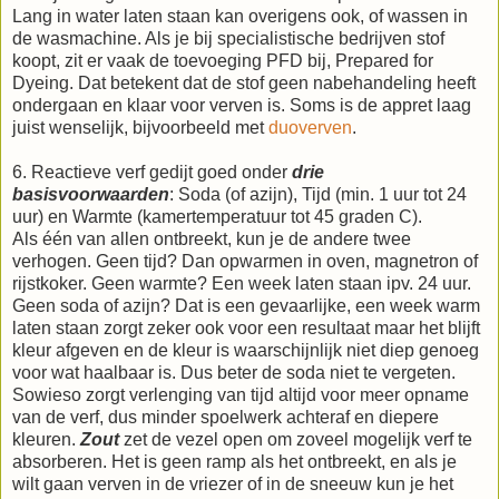
Lang in water laten staan kan overigens ook, of wassen in
de wasmachine. Als je bij specialistische bedrijven stof
koopt, zit er vaak de toevoeging PFD bij, Prepared for
Dyeing. Dat betekent dat de stof geen nabehandeling heeft
ondergaan en klaar voor verven is. Soms is de appret laag
juist wenselijk, bijvoorbeeld met
duoverven
.
6. Reactieve verf gedijt goed onder
drie
basisvoorwaarden
: Soda (of azijn), Tijd (min. 1 uur tot 24
uur) en Warmte (kamertemperatuur tot 45 graden C).
Als één van allen ontbreekt, kun je de andere twee
verhogen. Geen tijd? Dan opwarmen in oven, magnetron of
rijstkoker. Geen warmte? Een week laten staan ipv. 24 uur.
Geen soda of azijn? Dat is een gevaarlijke, een week warm
laten staan zorgt zeker ook voor een resultaat maar het blijft
kleur afgeven en de kleur is waarschijnlijk niet diep genoeg
voor wat haalbaar is. Dus beter de soda niet te vergeten.
Sowieso zorgt verlenging van tijd altijd voor meer opname
van de verf, dus minder spoelwerk achteraf en diepere
kleuren.
Zout
zet de vezel open om zoveel mogelijk verf te
absorberen. Het is geen ramp als het ontbreekt, en als je
wilt gaan verven in de vriezer of in de sneeuw kun je het