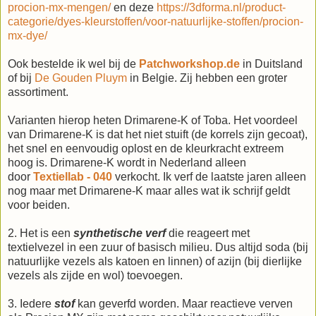
procion-mx-mengen/
en deze
https://3dforma.nl/product-
categorie/dyes-kleurstoffen/voor-natuurlijke-stoffen/procion-
mx-dye/
Ook bestelde ik wel bij de
Patchworkshop.de
in Duitsland
of bij
De Gouden Pluym
in Belgie. Zij hebben een groter
assortiment.
Varianten hierop heten Drimarene-K of Toba. Het voordeel
van Drimarene-K is dat het niet stuift (de korrels zijn gecoat),
het snel en eenvoudig oplost en de kleurkracht extreem
hoog is. Drimarene-K wordt in Nederland alleen
door
Textiellab - 040
verkocht. Ik verf de laatste jaren alleen
nog maar met Drimarene-K maar alles wat ik schrijf geldt
voor beiden.
2. Het is een
synthetische verf
die reageert met
textielvezel in een zuur of basisch milieu. Dus altijd soda (bij
natuurlijke vezels als katoen en linnen) of azijn (bij dierlijke
vezels als zijde en wol) toevoegen.
3. Iedere
stof
kan geverfd worden. Maar reactieve verven