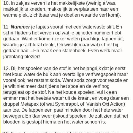
10. In zakjes verven is het makkelijkste (weinig afwas,
makkelijk te kneden, makkelijk te verplaatsen naar een
warme plek, zichtbaar wat je doet en waar de verf komt).
11.
Nummer
je lapjes vooraf met een watervaste stift. En
schrijf tijdens het verven op wat je bij ieder nummer hebt
gedaan. Want er komen zeker weten prachtige lappen uit,
waarbij je achteraf denkt, Oh wist ik maar wat ik hier bij
gedaan had... En maak een stalenboek. Even werk maar
jarenlang plezier!
12. Bij het spoelen van de stof is het belangrijk dat je eerst
met koud water de bulk aan overtollige verf wegspoelt maar
vooral ook het restant soda. Want soda zorgt voor reactie en
je wilt niet meer dat tijdens het spoelen de verf nog
terugslaat op de stof. Na het koude spoelen, vul ik een
emmer met het heetste water uit de kraan, en voeg daar een
druppel Metapex (of wat Synthrapol, of Vanish Oxi Action)
aan toe. De lappen een paar minuten door het hete water
bewegen. En dan weer ijskoud spoelen. Je zult zien dat het
bloeden is gestopt hierna en het water schoon is.