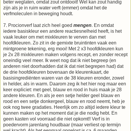
beter weglaten, omdat zout ontdooit! Wel kan zout handig
zijn als je in ruim water verft (emmer) omdat het de
verfmoleculen in beweging houdt.
7. Procionverf laat zich heel goed
mengen
. En omdat
iedere basiskleur een andere reactiesnelheid heeft, is het
vaak leuker om met mixkleuren te verven dan met
hoofdkleuren. Zo zit in de gemixte bruintinten vaak een
mintgroene tekening, erg mooi! Met 2 x3 hoofdkleuren kun
je 2x 28 mixkleuren maken volgens recept, en zonder recept
oneindig veel meer. Ik weet nog dat ik niet begreep (en
anderen niet doorhadden dat ik dat niet begrepen had) dat
de drie hoofdkleuren bovenaan de kleurenkaart, de
basisingrediënten waren van de 38 kleuren eronder, zowel
in helder, als in warm. Daarom zeg ik het hier nog maar een
keer expliciet: met geel, blauw en rood in huis maak je 28
andere kleuren. En als je een setje helder geel blauw en
rood en een setje donkergeel, blauw en rood neemt, heb je
ook nog twee gradaties. Heerlijk om zo altijd iedere kleur te
kunnen maken op het moment dat je die nodig hebt. En
geen kasten vol voorraad die niet opkomt!! Verf is in
poedervorm jarenlang houdbaar (maar verliest op termijn
wel kracht). Als het eenmaal opgelost is ca. 6 maanden