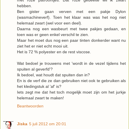
met roze patroontjes. Dat roze gedeelte wil ik zwart
hebben.
Ben gister gaan verven met een pakje Dylon
(wasmachineverf). Toen het klaar was was het nog niet
helemaal zwart (wel voor een deel).
Daarna nog een wasbeurt met twee pakjes gedaan, en
toen was er geen enkel verschil te zien.
Maar het moet dus nog een paar tinten donkerder want nu
ziet het er niet echt mooi uit.
Het is 72 % polyester en de rest viscose.
Wat bedoel je trouwens met 'wordt in de vezel tijdens het
spuiten al geverfd'?
Ik bedoel, wat houdt dat spuiten dan in?
En is de verf die ze dan gebruiken niet ook te gebruiken als
het kledingstuk al 'af' is?
Iets zegt me dat het toch mogelijk moet zijn om het jurkje
helemaal zwart te maken!
Beantwoorden
Jiska
5 juli 2012 om 20:01