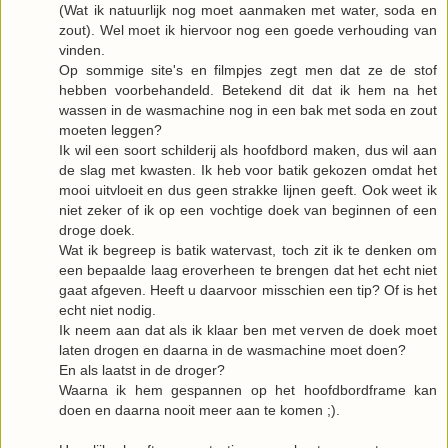
(Wat ik natuurlijk nog moet aanmaken met water, soda en
zout). Wel moet ik hiervoor nog een goede verhouding van
vinden.
Op sommige site's en filmpjes zegt men dat ze de stof
hebben voorbehandeld. Betekend dit dat ik hem na het
wassen in de wasmachine nog in een bak met soda en zout
moeten leggen?
Ik wil een soort schilderij als hoofdbord maken, dus wil aan
de slag met kwasten. Ik heb voor batik gekozen omdat het
mooi uitvloeit en dus geen strakke lijnen geeft. Ook weet ik
niet zeker of ik op een vochtige doek van beginnen of een
droge doek.
Wat ik begreep is batik watervast, toch zit ik te denken om
een bepaalde laag eroverheen te brengen dat het echt niet
gaat afgeven. Heeft u daarvoor misschien een tip? Of is het
echt niet nodig.
Ik neem aan dat als ik klaar ben met verven de doek moet
laten drogen en daarna in de wasmachine moet doen?
En als laatst in de droger?
Waarna ik hem gespannen op het hoofdbordframe kan
doen en daarna nooit meer aan te komen ;).