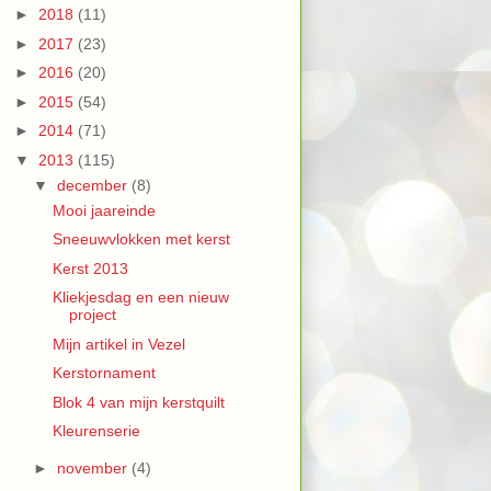
►
2018
(11)
►
2017
(23)
►
2016
(20)
►
2015
(54)
►
2014
(71)
▼
2013
(115)
▼
december
(8)
Mooi jaareinde
Sneeuwvlokken met kerst
Kerst 2013
Kliekjesdag en een nieuw
project
Mijn artikel in Vezel
Kerstornament
Blok 4 van mijn kerstquilt
Kleurenserie
►
november
(4)