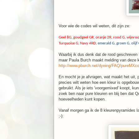
Voor wie de codes wil weten, dit zijn ze:
Geel 8G
,
goudgeel GR
,
oranje 2R
,
rood G
,
wijnro
Turquoise G
,
Navy 4RD
, emerald G, groen G, olijf
Waarbij ik dus denk dat de rood geschreven l
maar Paula Burch maakt melding van deze kl
http://www.pburch.net/dyeing/FAQ/pureMXco
En mocht je je afvragen, wat maakt het uit, p
precies wilt weten hoe een kleur is opgebouw
gebruikt. Als je iets 'voorgemixed' koopt, kun
zoek ben naar pure kleuren en blij ben dat Qui
hoeveelheden kunt kopen.
Vanaf morgen ga ik de 8 kleurenpyramides la
;-):