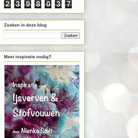
2
3
9
8
0
3
7
Zoeken in deze blog
Meer inspiratie nodig?