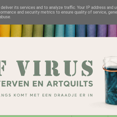
deliver its services and to analyze traffic. Your IP address and 
formance and security metrics to ensure quality of service, gen
abuse.