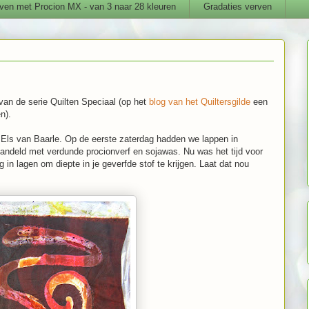
ven met Procion MX - van 3 naar 28 kleuren
Gradaties verven
van de serie Quilten Speciaal (op het
blog van het Quiltersgilde
een
n).
 Els van Baarle. Op de eerste zaterdag hadden we lappen in
andeld met verdunde procionverf en sojawas. Nu was het tijd voor
in lagen om diepte in je geverfde stof te krijgen. Laat dat nou