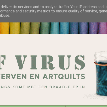
deliver its services and to analyze traffic. Your IP address and 
formance and security metrics to ensure quality of service, gen
abuse.