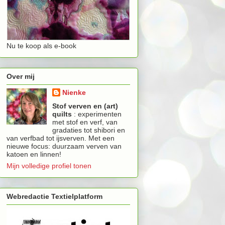
Nu te koop als e-book
Over mij
Nienke
Stof verven en (art)
quilts
: experimenten
met stof en verf, van
gradaties tot shibori en
van verfbad tot ijsverven. Met een
nieuwe focus: duurzaam verven van
katoen en linnen!
Mijn volledige profiel tonen
Webredactie Textielplatform