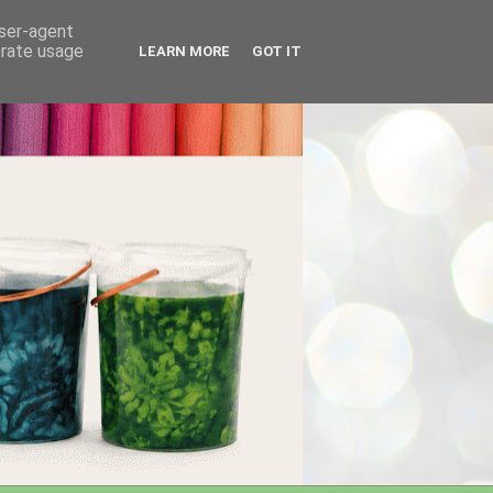
user-agent
erate usage
LEARN MORE
GOT IT