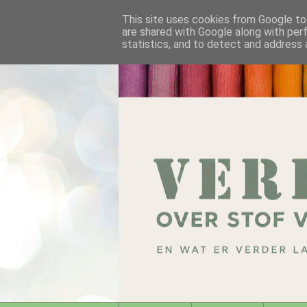
This site uses cookies from Google to 
are shared with Google along with per
statistics, and to detect and address 