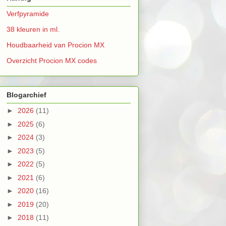
Verfpyramide
38 kleuren in ml.
Houdbaarheid van Procion MX
Overzicht Procion MX codes
Blogarchief
►
2026
(11)
►
2025
(6)
►
2024
(3)
►
2023
(5)
►
2022
(5)
►
2021
(6)
►
2020
(16)
►
2019
(20)
►
2018
(11)