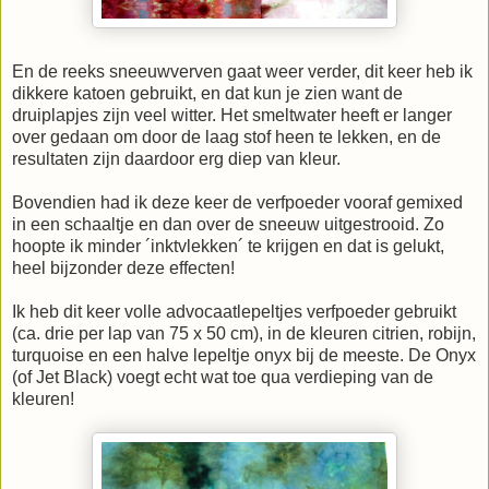
En de reeks sneeuwverven gaat weer verder, dit keer heb ik
dikkere katoen gebruikt, en dat kun je zien want de
druiplapjes zijn veel witter. Het smeltwater heeft er langer
over gedaan om door de laag stof heen te lekken, en de
resultaten zijn daardoor erg diep van kleur.
Bovendien had ik deze keer de verfpoeder vooraf gemixed
in een schaaltje en dan over de sneeuw uitgestrooid. Zo
hoopte ik minder ´inktvlekken´ te krijgen en dat is gelukt,
heel bijzonder deze effecten!
Ik heb dit keer volle advocaatlepeltjes verfpoeder gebruikt
(ca. drie per lap van 75 x 50 cm), in de kleuren citrien, robijn,
turquoise en een halve lepeltje onyx bij de meeste. De Onyx
(of Jet Black) voegt echt wat toe qua verdieping van de
kleuren!