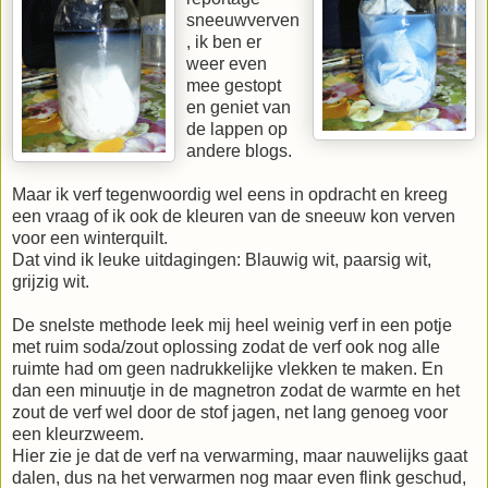
sneeuwverven
, ik ben er
weer even
mee gestopt
en geniet van
de lappen op
andere blogs.
Maar ik verf tegenwoordig wel eens in opdracht en kreeg
een vraag of ik ook de kleuren van de sneeuw kon verven
voor een winterquilt.
Dat vind ik leuke uitdagingen: Blauwig wit, paarsig wit,
grijzig wit.
De snelste methode leek mij heel weinig verf in een potje
met ruim soda/zout oplossing zodat de verf ook nog alle
ruimte had om geen nadrukkelijke vlekken te maken. En
dan een minuutje in de magnetron zodat de warmte en het
zout de verf wel door de stof jagen, net lang genoeg voor
een kleurzweem.
Hier zie je dat de verf na verwarming, maar nauwelijks gaat
dalen, dus na het verwarmen nog maar even flink geschud,