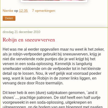
Nienke
op
12:35
7 opmerkingen:
Delen
dinsdag 21 december 2010
Robijn en sneeuwverven
Het was me al eerder opgevallen maar nu weet ik het zeker,
als je robijn-verfpoeder gebruikt bij sneeuwverven, krijg je
niet die vervelende rode puntjes die je wel krijgt bij het
verven in een soda-oplossing. Kennelijk is langdurig
smeltwater voldoende om de verfpoeder tot in het kleinste
detail op te lossen. Nou, ik verf gelijk wat voorraad poeder
weg, want ik laat de Robijn in de zomer links liggen, en
vervang deze door Roze toermalijn.
Dit keer heb ik een (dure) satijnkatoen genomen, ´and it
shows´..., prachtige patronen. De stof heeft een half uurtje
voorgeweekt in een soda-oplossing, uitgeknepen en
uitgewrongen, op de bodem van een bloempot met gaatjes.