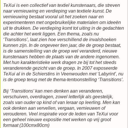
TeXui is een collectief van textiel kunstenaars, die streven
naar vernieuwing en verdieping van textiele kunst. De
vernieuwing bestaat vooral uit het zoeken naar en
experimenteren met ongebruikelijke materialen om ideeën
uit te drukken. De verdieping komt tot uiting in de gedachten
die achter het werk liggen. Een thema, zoals nu
‘Transitions’, laat zien hoe verschillend de invalshoeken
kunnen zijn. In de ongeveer tien jaar, die de groep bestaat,
is de samenstelling van de groep wel veranderd, nieuwe
kunstenaars hebben de plaats van de andere ingenomen.
Met hun karakteristieke werk dragen ze bij tot het steeds
veranderende gezicht van de groep. In 2007 exposeerde
TeXui al in de Schierstins in Veenwouden met ‘Labyrint’, nu
is de groep terug met de thema-tentoonstelling ‘Transitions’.
Bij ‘Transitions’ kan men denken aan veranderen,
verschuiven, overdragen, zowel letterlijk als geestelijk,
zoals van ouder op kind of van leraar op leerling. Men kan
ook denken aan vervellen, vergaan, vernieuwen of
verouderen. Veel inspiratie voor de leden van TeXui voor
een geheel nieuwe expositie met werken op vrij groot
formaat (100cmx80cm)