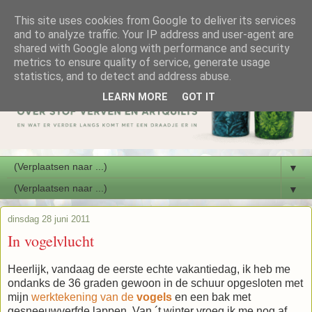
This site uses cookies from Google to deliver its services
and to analyze traffic. Your IP address and user-agent are
shared with Google along with performance and security
metrics to ensure quality of service, generate usage
statistics, and to detect and address abuse.
LEARN MORE
GOT IT
▼
▼
dinsdag 28 juni 2011
In vogelvlucht
Heerlijk, vandaag de eerste echte vakantiedag, ik heb me
ondanks de 36 graden gewoon in de schuur opgesloten met
mijn
werktekening van de
vogels
en een bak met
gesneeuwverfde lappen. Van ´t winter vroeg ik me nog af,