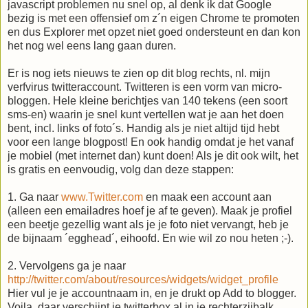
javascript problemen nu snel op, al denk ik dat Google
bezig is met een offensief om z´n eigen Chrome te promoten
en dus Explorer met opzet niet goed ondersteunt en dan kon
het nog wel eens lang gaan duren.
Er is nog iets nieuws te zien op dit blog rechts, nl. mijn
verfvirus twitteraccount. Twitteren is een vorm van micro-
bloggen. Hele kleine berichtjes van 140 tekens (een soort
sms-en) waarin je snel kunt vertellen wat je aan het doen
bent, incl. links of foto´s. Handig als je niet altijd tijd hebt
voor een lange blogpost! En ook handig omdat je het vanaf
je mobiel (met internet dan) kunt doen! Als je dit ook wilt, het
is gratis en eenvoudig, volg dan deze stappen:
1. Ga naar
www.Twitter.com
en maak een account aan
(alleen een emailadres hoef je af te geven). Maak je profiel
een beetje gezellig want als je je foto niet vervangt, heb je
de bijnaam ´egghead´, eihoofd. En wie wil zo nou heten ;-).
2. Vervolgens ga je naar
http://twitter.com/about/resources/widgets/widget_profile
Hier vul je je accountnaam in, en je drukt op Add to blogger.
Voila, daar verschijnt je twitterbox al in je rechterzijbalk.