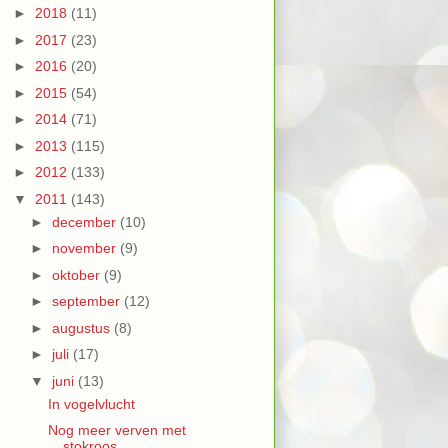
►
2018
(11)
►
2017
(23)
►
2016
(20)
►
2015
(54)
►
2014
(71)
►
2013
(115)
►
2012
(133)
▼
2011
(143)
►
december
(10)
►
november
(9)
►
oktober
(9)
►
september
(12)
►
augustus
(8)
►
juli
(17)
▼
juni
(13)
In vogelvlucht
Nog meer verven met
stokroos