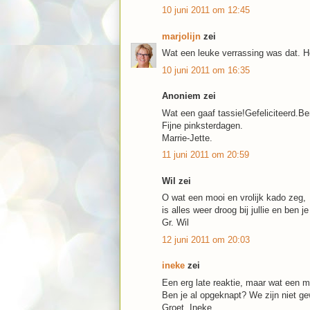
10 juni 2011 om 12:45
marjolijn
zei
Wat een leuke verrassing was dat. H
10 juni 2011 om 16:35
Anoniem zei
Wat een gaaf tassie!Gefeliciteerd.B
Fijne pinksterdagen.
Marrie-Jette.
11 juni 2011 om 20:59
Wil zei
O wat een mooi en vrolijk kado zeg,
is alles weer droog bij jullie en ben je
Gr. Wil
12 juni 2011 om 20:03
ineke
zei
Een erg late reaktie, maar wat een m
Ben je al opgeknapt? We zijn niet gew
Groet, Ineke