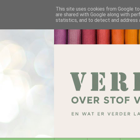
This site uses cookies from Google to 
are shared with Google along with per
statistics, and to detect and address 