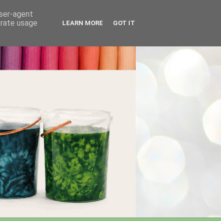
user-agent
erate usage
LEARN MORE
GOT IT