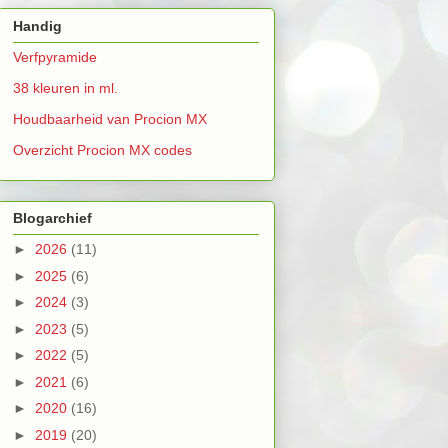
Handig
Verfpyramide
38 kleuren in ml.
Houdbaarheid van Procion MX
Overzicht Procion MX codes
Blogarchief
►
2026
(11)
►
2025
(6)
►
2024
(3)
►
2023
(5)
►
2022
(5)
►
2021
(6)
►
2020
(16)
►
2019
(20)