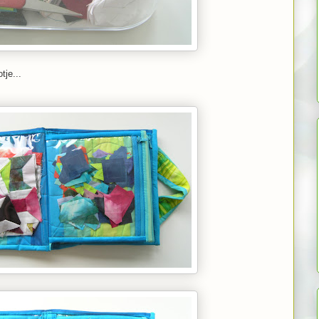
tje...