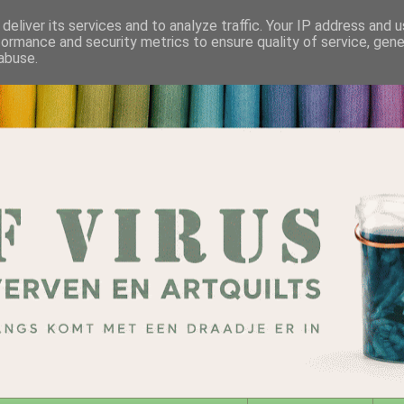
deliver its services and to analyze traffic. Your IP address and 
formance and security metrics to ensure quality of service, gen
abuse.