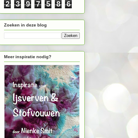
2
3
9
7
5
8
6
Zoeken in deze blog
Meer inspiratie nodig?