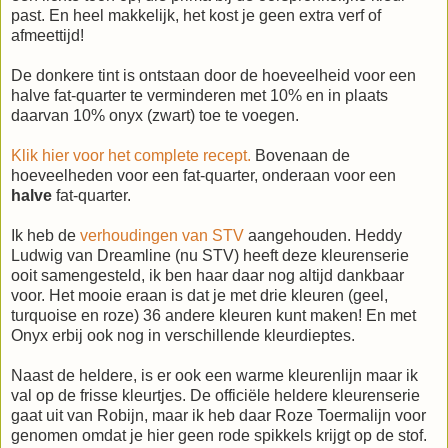
past. En heel makkelijk, het kost je geen extra verf of
afmeettijd!
De donkere tint is ontstaan door de hoeveelheid voor een
halve fat-quarter te verminderen met 10% en in plaats
daarvan 10% onyx (zwart) toe te voegen.
Klik hier voor het complete recept.
Bovenaan de
hoeveelheden voor een fat-quarter, onderaan voor een
halve
fat-quarter.
Ik heb de
verhoudingen van STV
aangehouden. Heddy
Ludwig van Dreamline (nu STV) heeft deze kleurenserie
ooit samengesteld, ik ben haar daar nog altijd dankbaar
voor. Het mooie eraan is dat je met drie kleuren (geel,
turquoise en roze) 36 andere kleuren kunt maken! En met
Onyx erbij ook nog in verschillende kleurdieptes.
Naast de heldere, is er ook een warme kleurenlijn maar ik
val op de frisse kleurtjes. De officiële heldere kleurenserie
gaat uit van Robijn, maar ik heb daar Roze Toermalijn voor
genomen omdat je hier geen rode spikkels krijgt op de stof.