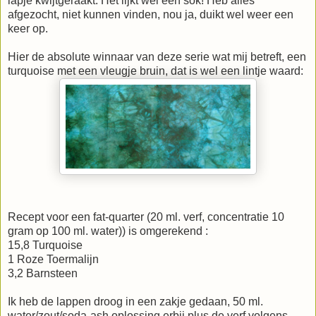
lapje kwijtgeraakt. Het lijkt wel een sok! Heb alles
afgezocht, niet kunnen vinden, nou ja, duikt wel weer een
keer op.
Hier de absolute winnaar van deze serie wat mij betreft, een
turquoise met een vleugje bruin, dat is wel een lintje waard:
Recept voor een fat-quarter (20 ml. verf, concentratie 10
gram op 100 ml. water)) is omgerekend :
15,8 Turquoise
1 Roze Toermalijn
3,2 Barnsteen
Ik heb de lappen droog in een zakje gedaan, 50 ml.
water/zout/soda-ash oplossing erbij plus de verf volgens