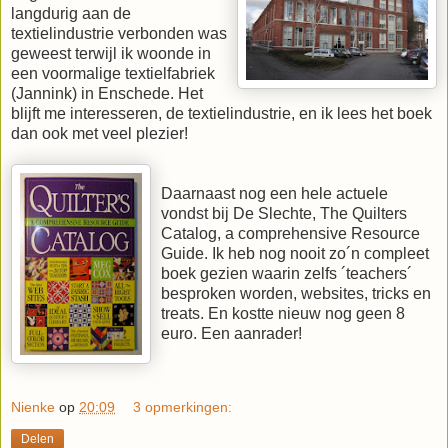
langdurig aan de
textielindustrie verbonden was
geweest terwijl ik woonde in
een voormalige textielfabriek
(Jannink) in Enschede. Het
blijft me interesseren, de textielindustrie, en ik lees het boek
dan ook met veel plezier!
Daarnaast nog een hele actuele
vondst bij De Slechte, The Quilters
Catalog, a comprehensive Resource
Guide. Ik heb nog nooit zo´n compleet
boek gezien waarin zelfs ´teachers´
besproken worden, websites, tricks en
treats. En kostte nieuw nog geen 8
euro. Een aanrader!
Nienke
op
20:09
3 opmerkingen:
Delen