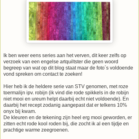
Ik ben weer eens series aan het verven, dit keer zelfs op
verzoek van een engelse artquiltster die geen woord
begreep van wat op dit blog staat maar de foto´s voldoende
vond spreken om contact te zoeken!
Hier heb ik de heldere serie van STV genomen, met roze
toermalijn ipv. robijn (ik vind die rode spikkels in de robijn
niet mooi en ureum helpt daarbij echt niet voldoende). En
daarbij het recept zodanig aangepast dat er telkens 10%
onyx bij kwam.
De kleuren en de tekening zijn heel erg mooi geworden, er
zitten echt rode kool roden bij, die zocht ik al een tijdje en
prachtige warme zeegroenen.