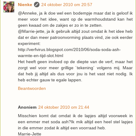
Nienke
24 oktober 2010 om 20:57
@Anneke, ja ik doe wel een bodempje maar dat is geloof ik
meer voor het idee, want op de warmhoudstand kan het
geen kwaad om de zakjes er zo in te zetten.
@Marrie-jette, ja ik gebruik altijd zout omdat ik het idee heb
dat er dan meer patroonvorming plaats vind, zie ook eerder
experiment:
http://verfvirus.blogspot.com/2010/06/soda-soda-ash-
warmte-en-tijd-slot.html
Het heeft geen invloed op de diepte van de verf, maar het
zorgt wel voor meer grillige ´tekening´ volgens mij. Maar
dat heb jij altijd als dus voor jou is het vast niet nodig. Ik
heb echter gauw te egale lappen.
Beantwoorden
Anoniem
24 oktober 2010 om 21:44
Misschien komt dat omdat ik de lapjes altijd voorweek in
een emmer met soda ash?Ik mik altijd een heel stel lapjes
in die emmer zodat ik altijd een voorraad heb.
Marrie-Jette