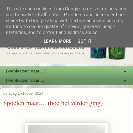
This site uses cookies from Google to deliver its services
and to analyze traffic. Your IP address and user-agent are
shared with Google along with performance and security
metrics to ensure quality of service, generate usage
statistics, and to detect and address abuse.
LEARN MORE
GOT IT
▼
▼
dinsdag 1 oktober 2024
Spoelen maar.... (hoe het verder ging)