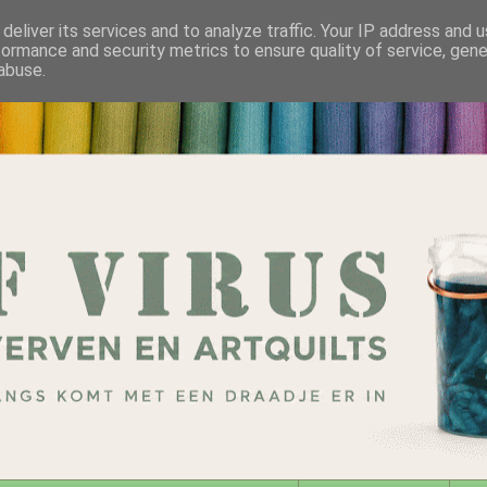
deliver its services and to analyze traffic. Your IP address and 
formance and security metrics to ensure quality of service, gen
abuse.