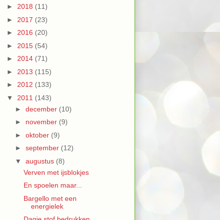
►
2018
(11)
►
2017
(23)
►
2016
(20)
►
2015
(54)
►
2014
(71)
►
2013
(115)
►
2012
(133)
▼
2011
(143)
►
december
(10)
►
november
(9)
►
oktober
(9)
►
september
(12)
▼
augustus
(8)
Verven met ijsblokjes
En spoelen maar...
Bargello met een
energielek
Dagje stof bedrukken