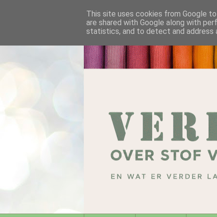
This site uses cookies from Google to 
are shared with Google along with per
statistics, and to detect and address 