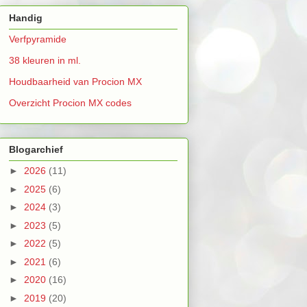
Handig
Verfpyramide
38 kleuren in ml.
Houdbaarheid van Procion MX
Overzicht Procion MX codes
Blogarchief
►
2026
(11)
►
2025
(6)
►
2024
(3)
►
2023
(5)
►
2022
(5)
►
2021
(6)
►
2020
(16)
►
2019
(20)