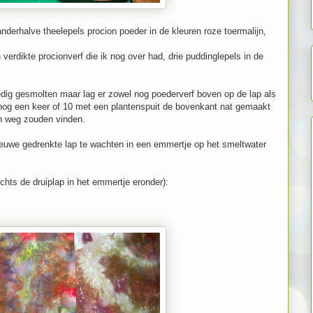
anderhalve theelepels procion poeder in de kleuren roze toermalijn,
verdikte procionverf die ik nog over had, drie puddinglepels in de
ledig gesmolten maar lag er zowel nog poederverf boven op de lap als
 nog een keer of 10 met een plantenspuit de bovenkant nat gemaakt
un weg zouden vinden.
euwe gedrenkte lap te wachten in een emmertje op het smeltwater
echts de druiplap in het emmertje eronder):