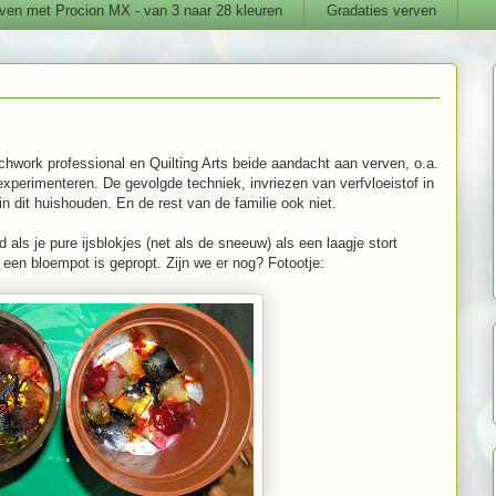
ven met Procion MX - van 3 naar 28 kleuren
Gradaties verven
hwork professional en Quilting Arts beide aandacht aan verven, o.a.
xperimenteren. De gevolgde techniek, invriezen van verfvloeistof in
in dit huishouden. En de rest van de familie ook niet.
als je pure ijsblokjes (net als de sneeuw) als een laagje stort
 een bloempot is gepropt. Zijn we er nog? Fotootje: