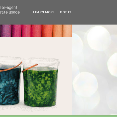
user-agent
erate usage
LEARN MORE
GOT IT