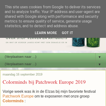
This site uses cookies from Google to deliver its services
and to analyze traffic. Your IP address and user-agent are
shared with Google along with performance and security
metrics to ensure quality of service, generate usage
statistics, and to detect and address abuse.
LEARN MORE
GOT IT
▼
▼
maandag 16 september 2019
Colorminds bij Patchwork Europe 2019
Vorige week was ik in de Elzas bij mijn favoriete festival
Patchwork Europe
om te exposeren met onze groep
Colorminds
: