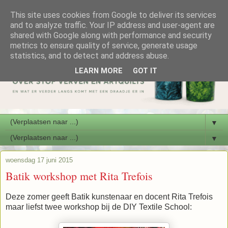
This site uses cookies from Google to deliver its services
and to analyze traffic. Your IP address and user-agent are
shared with Google along with performance and security
metrics to ensure quality of service, generate usage
statistics, and to detect and address abuse.
LEARN MORE
GOT IT
▼
▼
woensdag 17 juni 2015
Batik workshop met Rita Trefois
Deze zomer geeft Batik kunstenaar en docent Rita Trefois
maar liefst twee workshop bij de DIY Textile School: