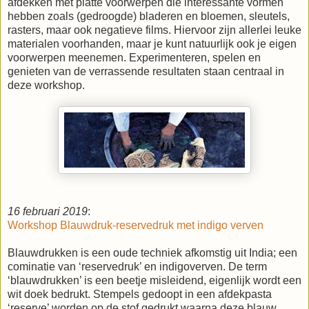
afdekken met platte voorwerpen die interessante vormen
hebben zoals (gedroogde) bladeren en bloemen, sleutels,
rasters, maar ook negatieve films. Hiervoor zijn allerlei leuke
materialen voorhanden, maar je kunt natuurlijk ook je eigen
voorwerpen meenemen. Experimenteren, spelen en
genieten van de verrassende resultaten staan centraal in
deze workshop.
16 februari 2019
:
Workshop Blauwdruk-reservedruk met indigo verven
Blauwdrukken is een oude techniek afkomstig uit India; een
cominatie van ‘reservedruk’ en indigoverven. De term
‘blauwdrukken’ is een beetje misleidend, eigenlijk wordt een
wit doek bedrukt. Stempels gedoopt in een afdekpasta
‘reserve’ worden op de stof gedrukt waarna deze blauw