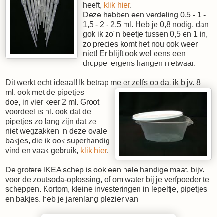
heeft,
klik hier
.
Deze hebben een verdeling 0,5 - 1 -
1,5 - 2 - 2,5 ml. Heb je 0,8 nodig, dan
gok ik zo´n beetje tussen 0,5 en 1 in,
zo precies komt het nou ook weer
niet! Er blijft ook wel eens een
druppel ergens hangen nietwaar.
Dit werkt echt ideaal! Ik betrap me er zelfs op dat ik bijv. 8
ml. ook met de pipetjes
doe, in vier keer 2 ml. Groot
voordeel is nl. ook dat de
pipetjes zo lang zijn dat ze
niet wegzakken in deze ovale
bakjes, die ik ook superhandig
vind en vaak gebruik,
klik hier
.
De grotere IKEA schep is ook een hele handige maat, bijv.
voor de zoutsoda-oplossing, of om water bij je verfpoeder te
scheppen. Kortom, kleine investeringen in lepeltje, pipetjes
en bakjes, heb je jarenlang plezier van!