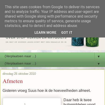
This site uses cookies from Google to deliver its services
and to analyze traffic. Your IP address and user-agent are
shared with Google along with performance and security
metrics to ensure quality of service, generate usage
statistics, and to detect and address abuse.
LEARN MORE
GOT IT
▼
▼
dinsdag 26 oktober 2010
Afmeten
Gisteren vroeg Suus hoe ik de hoeveelheden afmeet.
Daar heb ik twee
hulpmiddelen voor!