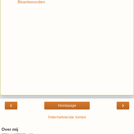
Beantwoorden
‹
›
Homepage
Internetversie tonen
Over mij