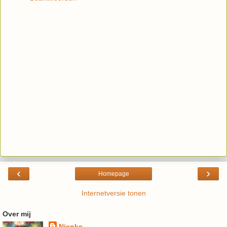
‹
›
Homepage
Internetversie tonen
Over mij
Nienke