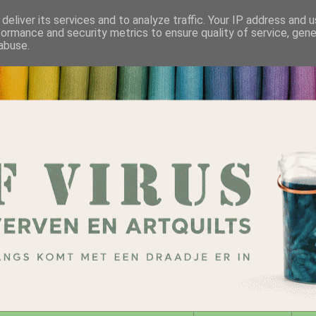
deliver its services and to analyze traffic. Your IP address and 
formance and security metrics to ensure quality of service, gen
abuse.