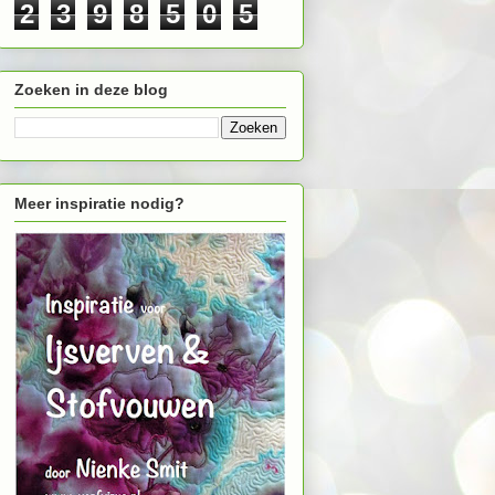
2
3
9
8
5
0
5
Zoeken in deze blog
Meer inspiratie nodig?