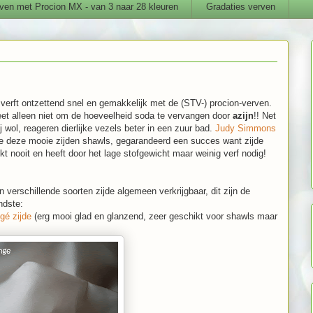
ven met Procion MX - van 3 naar 28 kleuren
Gradaties verven
 verft ontzettend snel en gemakkelijk met de (STV-) procion-verven.
et alleen niet om de hoeveelheid soda te vervangen door
azijn
!! Net
ij wol, reageren dierlijke vezels beter in een zuur bad.
Judy Simmons
e deze mooie zijden shawls, gegarandeerd een succes want zijde
kt nooit en heeft door het lage stofgewicht maar weinig verf nodig!
jn verschillende soorten zijde algemeen verkrijgbaar, dit zijn de
ndste:
gé zijde
(erg mooi glad en glanzend, zeer geschikt voor shawls maar