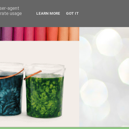
user-agent
erate usage
LEARN MORE
GOT IT