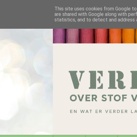
This site uses cookies from Google to 
are shared with Google along with per
statistics, and to detect and address 