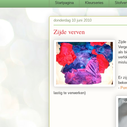
Startpagina
Kleurseries
Stofver
donderdag 10 juni 2010
Zijde verven
Zijde
Verge
als b
verfd
mislu
Er zi
beke
-
Pon
lastig te verwerken)