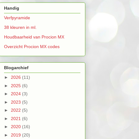
Handig
Verfpyramide
38 kleuren in ml.
Houdbaarheid van Procion MX
Overzicht Procion MX codes
Blogarchief
►
2026
(11)
►
2025
(6)
►
2024
(3)
►
2023
(5)
►
2022
(5)
►
2021
(6)
►
2020
(16)
►
2019
(20)