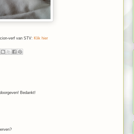
rocion-verf van STV:
Klik hier
n doorgeven! Bedankt!
verven?