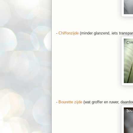
-
Chiffonzijde
(minder glanzend, iets transpar
-
Bourette zijde
(wat groffer en ruwer, daard