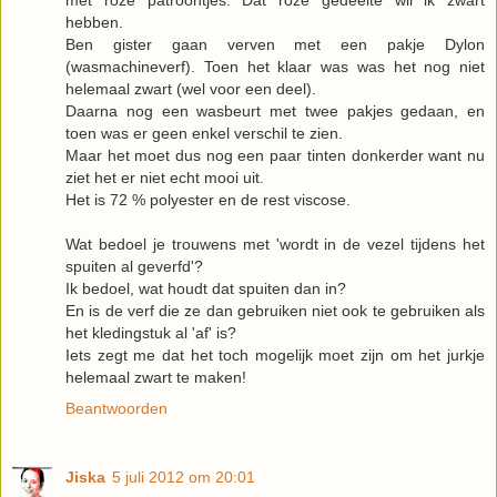
met roze patroontjes. Dat roze gedeelte wil ik zwart
hebben.
Ben gister gaan verven met een pakje Dylon
(wasmachineverf). Toen het klaar was was het nog niet
helemaal zwart (wel voor een deel).
Daarna nog een wasbeurt met twee pakjes gedaan, en
toen was er geen enkel verschil te zien.
Maar het moet dus nog een paar tinten donkerder want nu
ziet het er niet echt mooi uit.
Het is 72 % polyester en de rest viscose.
Wat bedoel je trouwens met 'wordt in de vezel tijdens het
spuiten al geverfd'?
Ik bedoel, wat houdt dat spuiten dan in?
En is de verf die ze dan gebruiken niet ook te gebruiken als
het kledingstuk al 'af' is?
Iets zegt me dat het toch mogelijk moet zijn om het jurkje
helemaal zwart te maken!
Beantwoorden
Jiska
5 juli 2012 om 20:01