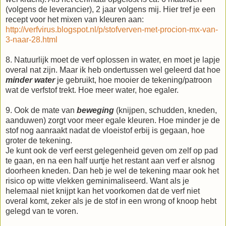
(volgens de leverancier), 2 jaar volgens mij. Hier tref je een
recept voor het mixen van kleuren aan:
http://verfvirus.blogspot.nl/p/stofverven-met-procion-mx-van-
3-naar-28.html
8. Natuurlijk moet de verf oplossen in water, en moet je lapje
overal nat zijn. Maar ik heb ondertussen wel geleerd dat hoe
minder water
je gebruikt, hoe mooier de tekening/patroon
wat de verfstof trekt. Hoe meer water, hoe egaler.
9. Ook de mate van
beweging
(knijpen, schudden, kneden,
aanduwen) zorgt voor meer egale kleuren. Hoe minder je de
stof nog aanraakt nadat de vloeistof erbij is gegaan, hoe
groter de tekening.
Je kunt ook de verf eerst gelegenheid geven om zelf op pad
te gaan, en na een half uurtje het restant aan verf er alsnog
doorheen kneden. Dan heb je wel de tekening maar ook het
risico op witte vlekken geminimaliseerd. Want als je
helemaal niet knijpt kan het voorkomen dat de verf niet
overal komt, zeker als je de stof in een wrong of knoop hebt
gelegd van te voren.