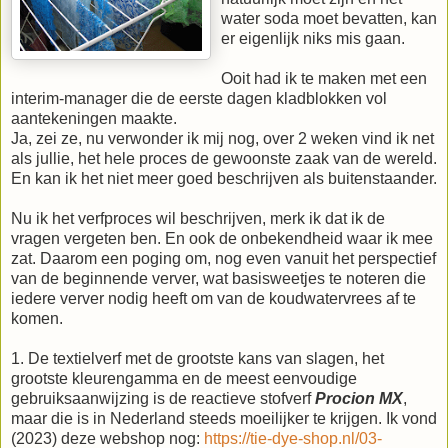
water soda moet bevatten, kan
er eigenlijk niks mis gaan.
Ooit had ik te maken met een
interim-manager die de eerste dagen kladblokken vol
aantekeningen maakte.
Ja, zei ze, nu verwonder ik mij nog, over 2 weken vind ik net
als jullie, het hele proces de gewoonste zaak van de wereld.
En kan ik het niet meer goed beschrijven als buitenstaander.
Nu ik het verfproces wil beschrijven, merk ik dat ik de
vragen vergeten ben. En ook de onbekendheid waar ik mee
zat. Daarom een poging om, nog even vanuit het perspectief
van de beginnende verver, wat basisweetjes te noteren die
iedere verver nodig heeft om van de koudwatervrees af te
komen.
1. De textielverf met de grootste kans van slagen, het
grootste kleurengamma en de meest eenvoudige
gebruiksaanwijzing is de reactieve stofverf
Procion MX
,
maar die is in Nederland steeds moeilijker te krijgen. Ik vond
(2023) deze webshop nog:
https://tie-dye-shop.nl/03-