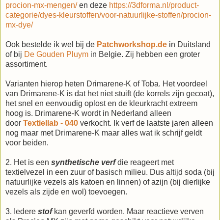
procion-mx-mengen/
en deze
https://3dforma.nl/product-
categorie/dyes-kleurstoffen/voor-natuurlijke-stoffen/procion-
mx-dye/
Ook bestelde ik wel bij de
Patchworkshop.de
in Duitsland
of bij
De Gouden Pluym
in Belgie. Zij hebben een groter
assortiment.
Varianten hierop heten Drimarene-K of Toba. Het voordeel
van Drimarene-K is dat het niet stuift (de korrels zijn gecoat),
het snel en eenvoudig oplost en de kleurkracht extreem
hoog is. Drimarene-K wordt in Nederland alleen
door
Textiellab - 040
verkocht. Ik verf de laatste jaren alleen
nog maar met Drimarene-K maar alles wat ik schrijf geldt
voor beiden.
2. Het is een
synthetische verf
die reageert met
textielvezel in een zuur of basisch milieu. Dus altijd soda (bij
natuurlijke vezels als katoen en linnen) of azijn (bij dierlijke
vezels als zijde en wol) toevoegen.
3. Iedere
stof
kan geverfd worden. Maar reactieve verven