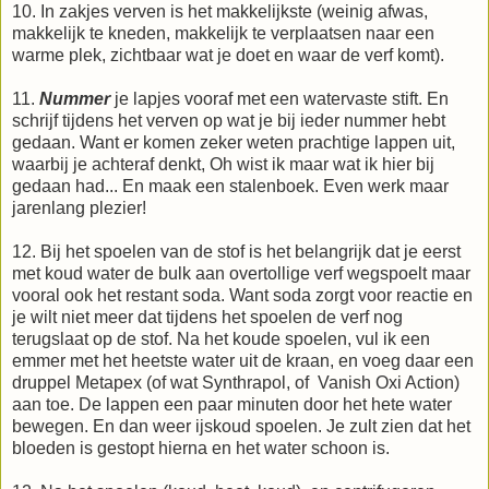
10. In zakjes verven is het makkelijkste (weinig afwas,
makkelijk te kneden, makkelijk te verplaatsen naar een
warme plek, zichtbaar wat je doet en waar de verf komt).
11.
Nummer
je lapjes vooraf met een watervaste stift. En
schrijf tijdens het verven op wat je bij ieder nummer hebt
gedaan. Want er komen zeker weten prachtige lappen uit,
waarbij je achteraf denkt, Oh wist ik maar wat ik hier bij
gedaan had... En maak een stalenboek. Even werk maar
jarenlang plezier!
12. Bij het spoelen van de stof is het belangrijk dat je eerst
met koud water de bulk aan overtollige verf wegspoelt maar
vooral ook het restant soda. Want soda zorgt voor reactie en
je wilt niet meer dat tijdens het spoelen de verf nog
terugslaat op de stof. Na het koude spoelen, vul ik een
emmer met het heetste water uit de kraan, en voeg daar een
druppel Metapex (of wat Synthrapol, of Vanish Oxi Action)
aan toe. De lappen een paar minuten door het hete water
bewegen. En dan weer ijskoud spoelen. Je zult zien dat het
bloeden is gestopt hierna en het water schoon is.