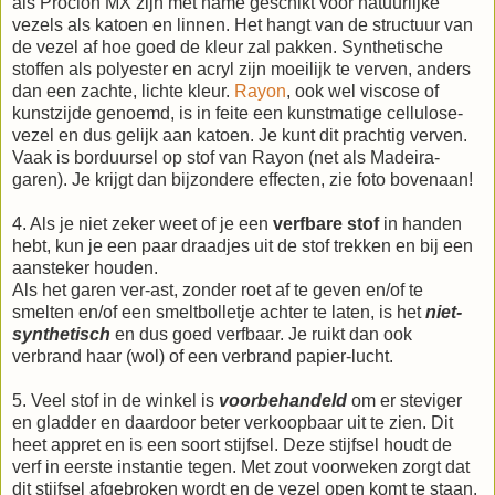
als Procion MX zijn met name geschikt voor natuurlijke
vezels als katoen en linnen. Het hangt van de structuur van
de vezel af hoe goed de kleur zal pakken. Synthetische
stoffen als polyester en acryl zijn moeilijk te verven, anders
dan een zachte, lichte kleur.
Rayon
, ook wel viscose of
kunstzijde genoemd, is in feite een kunstmatige cellulose-
vezel en dus gelijk aan katoen. Je kunt dit prachtig verven.
Vaak is borduursel op stof van Rayon (net als Madeira-
garen). Je krijgt dan bijzondere effecten, zie foto bovenaan!
4. Als je niet zeker weet of je een
verfbare stof
in handen
hebt, kun je een paar draadjes uit de stof trekken en bij een
aansteker houden.
Als het garen ver-ast, zonder roet af te geven en/of te
smelten en/of een smeltbolletje achter te laten, is het
niet-
synthetisch
en dus goed verfbaar. Je ruikt dan ook
verbrand haar (wol) of een verbrand papier-lucht.
5. Veel stof in de winkel is
voorbehandeld
om er steviger
en gladder en daardoor beter verkoopbaar uit te zien. Dit
heet appret en is een soort stijfsel. Deze stijfsel houdt de
verf in eerste instantie tegen. Met zout voorweken zorgt dat
dit stijfsel afgebroken wordt en de vezel open komt te staan.