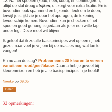
12. Na het spoelen (koud, heet, koud), en centrifugeren,
altijd de stof droog
strijken
, dit zorgt voor extra fixatie. En is
bovendien ook spannend en bijzonder leuk om te doen,
terwijl je strijkt zie je door het opdrogen, de tekening
tevoorschijn komen. Bovendien kun je checken of het
spoelen goed genoeg is gedaan als je er een witte lap
onder legt. Deze moet wit blijven!
Ik geloof dat ik zo alle basisprincipes wel op een rij heb
gezet maar voel je vrij om bij de reacties nog wat toe te
voegen!
En nu aan de slag?
Probeer eens 28 kleuren te verven
vanuit een rood/geel/blauw.
Daarna heb je gevoel bij
kleurenmixen en heb je alle basisprincipes in je hoofd!
Nienke
op
09:05
Delen
32 opmerkingen: