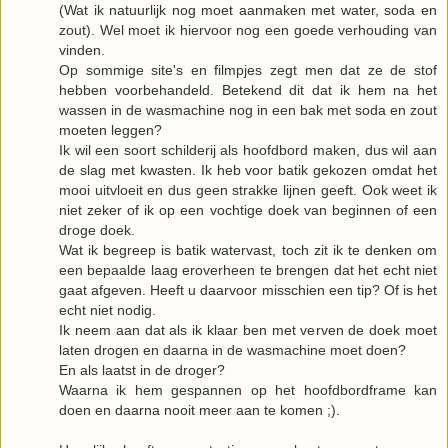
(Wat ik natuurlijk nog moet aanmaken met water, soda en
zout). Wel moet ik hiervoor nog een goede verhouding van
vinden.
Op sommige site's en filmpjes zegt men dat ze de stof
hebben voorbehandeld. Betekend dit dat ik hem na het
wassen in de wasmachine nog in een bak met soda en zout
moeten leggen?
Ik wil een soort schilderij als hoofdbord maken, dus wil aan
de slag met kwasten. Ik heb voor batik gekozen omdat het
mooi uitvloeit en dus geen strakke lijnen geeft. Ook weet ik
niet zeker of ik op een vochtige doek van beginnen of een
droge doek.
Wat ik begreep is batik watervast, toch zit ik te denken om
een bepaalde laag eroverheen te brengen dat het echt niet
gaat afgeven. Heeft u daarvoor misschien een tip? Of is het
echt niet nodig.
Ik neem aan dat als ik klaar ben met verven de doek moet
laten drogen en daarna in de wasmachine moet doen?
En als laatst in de droger?
Waarna ik hem gespannen op het hoofdbordframe kan
doen en daarna nooit meer aan te komen ;).