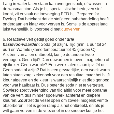
Lang in water laten staan kan overigens ook, of wassen in
de wasmachine. Als je bij specialistische bedrijven stof
koopt, zit er vaak de toevoeging PFD bij, Prepared for
Dyeing. Dat betekent dat de stof geen nabehandeling heeft
ondergaan en klaar voor verven is. Soms is de appret laag
juist wenselijk, bijvoorbeeld met
duoverven
.
6. Reactieve verf gedijt goed onder
drie
basisvoorwaarden
: Soda (of azijn), Tijd (min. 1 uur tot 24
uur) en Warmte (kamertemperatuur tot 45 graden C).
Als één van allen ontbreekt, kun je de andere twee
verhogen. Geen tijd? Dan opwarmen in oven, magnetron of
rijstkoker. Geen warmte? Een week laten staan ipv. 24 uur.
Geen soda of azijn? Dat is een gevaarlijke, een week warm
laten staan zorgt zeker ook voor een resultaat maar het blijft
kleur afgeven en de kleur is waarschijnlijk niet diep genoeg
voor wat haalbaar is. Dus beter de soda niet te vergeten.
Sowieso zorgt verlenging van tijd altijd voor meer opname
van de verf, dus minder spoelwerk achteraf en diepere
kleuren.
Zout
zet de vezel open om zoveel mogelijk verf te
absorberen. Het is geen ramp als het ontbreekt, en als je
wilt gaan verven in de vriezer of in de sneeuw kun je het