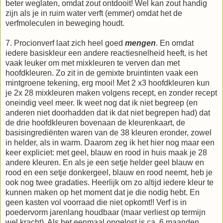
beter weglaten, omdat zout ontdooit! Wel kan zout handig
zijn als je in ruim water verft (emmer) omdat het de
verfmoleculen in beweging houdt.
7. Procionverf laat zich heel goed
mengen
. En omdat
iedere basiskleur een andere reactiesnelheid heeft, is het
vaak leuker om met mixkleuren te verven dan met
hoofdkleuren. Zo zit in de gemixte bruintinten vaak een
mintgroene tekening, erg mooi! Met 2 x3 hoofdkleuren kun
je 2x 28 mixkleuren maken volgens recept, en zonder recept
oneindig veel meer. Ik weet nog dat ik niet begreep (en
anderen niet doorhadden dat ik dat niet begrepen had) dat
de drie hoofdkleuren bovenaan de kleurenkaart, de
basisingrediënten waren van de 38 kleuren eronder, zowel
in helder, als in warm. Daarom zeg ik het hier nog maar een
keer expliciet: met geel, blauw en rood in huis maak je 28
andere kleuren. En als je een setje helder geel blauw en
rood en een setje donkergeel, blauw en rood neemt, heb je
ook nog twee gradaties. Heerlijk om zo altijd iedere kleur te
kunnen maken op het moment dat je die nodig hebt. En
geen kasten vol voorraad die niet opkomt!! Verf is in
poedervorm jarenlang houdbaar (maar verliest op termijn
wel kracht). Als het eenmaal opgelost is ca. 6 maanden