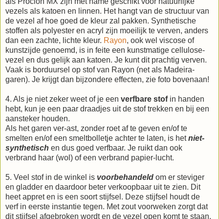
als Procion MX zijn met name geschikt voor natuurlijke
vezels als katoen en linnen. Het hangt van de structuur van
de vezel af hoe goed de kleur zal pakken. Synthetische
stoffen als polyester en acryl zijn moeilijk te verven, anders
dan een zachte, lichte kleur.
Rayon
, ook wel viscose of
kunstzijde genoemd, is in feite een kunstmatige cellulose-
vezel en dus gelijk aan katoen. Je kunt dit prachtig verven.
Vaak is borduursel op stof van Rayon (net als Madeira-
garen). Je krijgt dan bijzondere effecten, zie foto bovenaan!
4. Als je niet zeker weet of je een
verfbare stof
in handen
hebt, kun je een paar draadjes uit de stof trekken en bij een
aansteker houden.
Als het garen ver-ast, zonder roet af te geven en/of te
smelten en/of een smeltbolletje achter te laten, is het
niet-
synthetisch
en dus goed verfbaar. Je ruikt dan ook
verbrand haar (wol) of een verbrand papier-lucht.
5. Veel stof in de winkel is
voorbehandeld
om er steviger
en gladder en daardoor beter verkoopbaar uit te zien. Dit
heet appret en is een soort stijfsel. Deze stijfsel houdt de
verf in eerste instantie tegen. Met zout voorweken zorgt dat
dit stijfsel afgebroken wordt en de vezel open komt te staan.