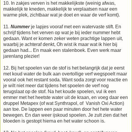
10. In zakjes verven is het makkelijkste (weinig afwas,
makkelijk te kneden, makkelijk te verplaatsen naar een
warme plek, zichtbaar wat je doet en waar de verf komt).
11.
Nummer
je lapjes vooraf met een watervaste stift. En
schrijf tijdens het verven op wat je bij ieder nummer hebt
gedaan. Want er komen zeker weten prachtige lappen uit,
waarbij je achteraf denkt, Oh wist ik maar wat ik hier bij
gedaan had... En maak een stalenboek. Even werk maar
jarenlang plezier!
12. Bij het spoelen van de stof is het belangrijk dat je eerst
met koud water de bulk aan overtollige verf wegspoelt maar
vooral ook het restant soda. Want soda zorgt voor reactie en
je wilt niet meer dat tijdens het spoelen de verf nog
terugslaat op de stof. Na het koude spoelen, vul ik een
emmer met het heetste water uit de kraan, en voeg daar een
druppel Metapex (of wat Synthrapol, of Vanish Oxi Action)
aan toe. De lappen een paar minuten door het hete water
bewegen. En dan weer ijskoud spoelen. Je zult zien dat het
bloeden is gestopt hierna en het water schoon is.