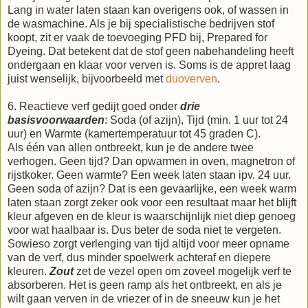
Lang in water laten staan kan overigens ook, of wassen in
de wasmachine. Als je bij specialistische bedrijven stof
koopt, zit er vaak de toevoeging PFD bij, Prepared for
Dyeing. Dat betekent dat de stof geen nabehandeling heeft
ondergaan en klaar voor verven is. Soms is de appret laag
juist wenselijk, bijvoorbeeld met
duoverven
.
6. Reactieve verf gedijt goed onder
drie
basisvoorwaarden
: Soda (of azijn), Tijd (min. 1 uur tot 24
uur) en Warmte (kamertemperatuur tot 45 graden C).
Als één van allen ontbreekt, kun je de andere twee
verhogen. Geen tijd? Dan opwarmen in oven, magnetron of
rijstkoker. Geen warmte? Een week laten staan ipv. 24 uur.
Geen soda of azijn? Dat is een gevaarlijke, een week warm
laten staan zorgt zeker ook voor een resultaat maar het blijft
kleur afgeven en de kleur is waarschijnlijk niet diep genoeg
voor wat haalbaar is. Dus beter de soda niet te vergeten.
Sowieso zorgt verlenging van tijd altijd voor meer opname
van de verf, dus minder spoelwerk achteraf en diepere
kleuren.
Zout
zet de vezel open om zoveel mogelijk verf te
absorberen. Het is geen ramp als het ontbreekt, en als je
wilt gaan verven in de vriezer of in de sneeuw kun je het