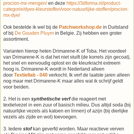
procion-mx-mengen/
en deze
https://3dforma.nl/product-
categorie/dyes-kleurstoffen/voor-natuurlijke-stoffen/procion-
mx-dye/
Ook bestelde ik wel bij de
Patchworkshop.de
in Duitsland
of bij
De Gouden Pluym
in Belgie. Zij hebben een groter
assortiment.
Varianten hierop heten Drimarene-K of Toba. Het voordeel
van Drimarene-K is dat het niet stuift (de korrels zijn gecoat),
het snel en eenvoudig oplost en de kleurkracht extreem
hoog is. Drimarene-K wordt in Nederland alleen
door
Textiellab - 040
verkocht. Ik verf de laatste jaren alleen
nog maar met Drimarene-K maar alles wat ik schrijf geldt
voor beiden.
2. Het is een
synthetische verf
die reageert met
textielvezel in een zuur of basisch milieu. Dus altijd soda (bij
natuurlijke vezels als katoen en linnen) of azijn (bij dierlijke
vezels als zijde en wol) toevoegen.
3. Iedere
stof
kan geverfd worden. Maar reactieve verven