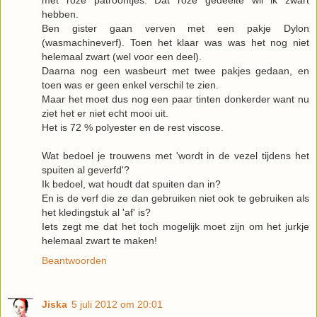
met roze patroontjes. Dat roze gedeelte wil ik zwart
hebben.
Ben gister gaan verven met een pakje Dylon
(wasmachineverf). Toen het klaar was was het nog niet
helemaal zwart (wel voor een deel).
Daarna nog een wasbeurt met twee pakjes gedaan, en
toen was er geen enkel verschil te zien.
Maar het moet dus nog een paar tinten donkerder want nu
ziet het er niet echt mooi uit.
Het is 72 % polyester en de rest viscose.
Wat bedoel je trouwens met 'wordt in de vezel tijdens het
spuiten al geverfd'?
Ik bedoel, wat houdt dat spuiten dan in?
En is de verf die ze dan gebruiken niet ook te gebruiken als
het kledingstuk al 'af' is?
Iets zegt me dat het toch mogelijk moet zijn om het jurkje
helemaal zwart te maken!
Beantwoorden
Jiska
5 juli 2012 om 20:01