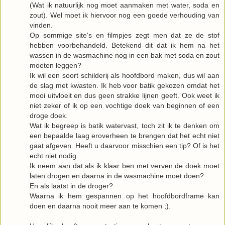
(Wat ik natuurlijk nog moet aanmaken met water, soda en
zout). Wel moet ik hiervoor nog een goede verhouding van
vinden.
Op sommige site's en filmpjes zegt men dat ze de stof
hebben voorbehandeld. Betekend dit dat ik hem na het
wassen in de wasmachine nog in een bak met soda en zout
moeten leggen?
Ik wil een soort schilderij als hoofdbord maken, dus wil aan
de slag met kwasten. Ik heb voor batik gekozen omdat het
mooi uitvloeit en dus geen strakke lijnen geeft. Ook weet ik
niet zeker of ik op een vochtige doek van beginnen of een
droge doek.
Wat ik begreep is batik watervast, toch zit ik te denken om
een bepaalde laag eroverheen te brengen dat het echt niet
gaat afgeven. Heeft u daarvoor misschien een tip? Of is het
echt niet nodig.
Ik neem aan dat als ik klaar ben met verven de doek moet
laten drogen en daarna in de wasmachine moet doen?
En als laatst in de droger?
Waarna ik hem gespannen op het hoofdbordframe kan
doen en daarna nooit meer aan te komen ;).