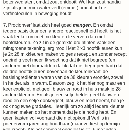
beter weglaten, omdat zout ontdooit! Wel kan zout handig
zijn als je in ruim water verft (emmer) omdat het de
verfmoleculen in beweging houdt.
7. Procionverf laat zich heel goed
mengen
. En omdat
iedere basiskleur een andere reactiesnelheid heeft, is het
vaak leuker om met mixkleuren te verven dan met
hoofdkleuren. Zo zit in de gemixte bruintinten vaak een
mintgroene tekening, erg mooi! Met 2 x3 hoofdkleuren kun
je 2x 28 mixkleuren maken volgens recept, en zonder recept
oneindig veel meer. Ik weet nog dat ik niet begreep (en
anderen niet doorhadden dat ik dat niet begrepen had) dat
de drie hoofdkleuren bovenaan de kleurenkaart, de
basisingrediënten waren van de 38 kleuren eronder, zowel
in helder, als in warm. Daarom zeg ik het hier nog maar een
keer expliciet: met geel, blauw en rood in huis maak je 28
andere kleuren. En als je een setje helder geel blauw en
rood en een setje donkergeel, blauw en rood neemt, heb je
ook nog twee gradaties. Heerlijk om zo altijd iedere kleur te
kunnen maken op het moment dat je die nodig hebt. En
geen kasten vol voorraad die niet opkomt!! Verf is in
poedervorm jarenlang houdbaar (maar verliest op termijn
wel kracht). Als het eenmaal opgelost is ca. 6 maanden