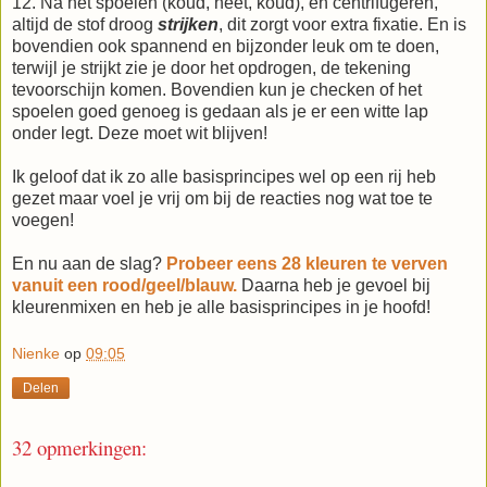
12. Na het spoelen (koud, heet, koud), en centrifugeren,
altijd de stof droog
strijken
, dit zorgt voor extra fixatie. En is
bovendien ook spannend en bijzonder leuk om te doen,
terwijl je strijkt zie je door het opdrogen, de tekening
tevoorschijn komen. Bovendien kun je checken of het
spoelen goed genoeg is gedaan als je er een witte lap
onder legt. Deze moet wit blijven!
Ik geloof dat ik zo alle basisprincipes wel op een rij heb
gezet maar voel je vrij om bij de reacties nog wat toe te
voegen!
En nu aan de slag?
Probeer eens 28 kleuren te verven
vanuit een rood/geel/blauw.
Daarna heb je gevoel bij
kleurenmixen en heb je alle basisprincipes in je hoofd!
Nienke
op
09:05
Delen
32 opmerkingen: