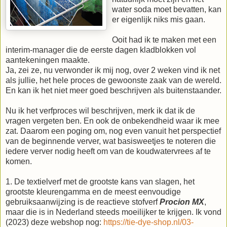
water soda moet bevatten, kan
er eigenlijk niks mis gaan.
Ooit had ik te maken met een
interim-manager die de eerste dagen kladblokken vol
aantekeningen maakte.
Ja, zei ze, nu verwonder ik mij nog, over 2 weken vind ik net
als jullie, het hele proces de gewoonste zaak van de wereld.
En kan ik het niet meer goed beschrijven als buitenstaander.
Nu ik het verfproces wil beschrijven, merk ik dat ik de
vragen vergeten ben. En ook de onbekendheid waar ik mee
zat. Daarom een poging om, nog even vanuit het perspectief
van de beginnende verver, wat basisweetjes te noteren die
iedere verver nodig heeft om van de koudwatervrees af te
komen.
1. De textielverf met de grootste kans van slagen, het
grootste kleurengamma en de meest eenvoudige
gebruiksaanwijzing is de reactieve stofverf
Procion MX
,
maar die is in Nederland steeds moeilijker te krijgen. Ik vond
(2023) deze webshop nog:
https://tie-dye-shop.nl/03-