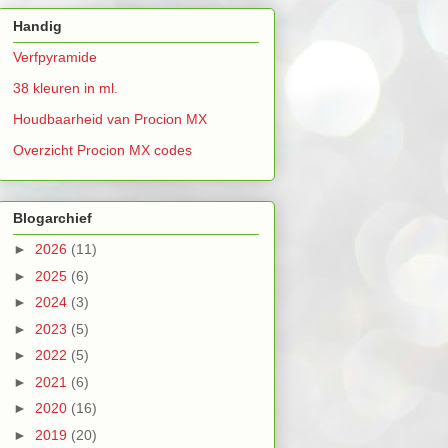
Handig
Verfpyramide
38 kleuren in ml.
Houdbaarheid van Procion MX
Overzicht Procion MX codes
Blogarchief
►
2026
(11)
►
2025
(6)
►
2024
(3)
►
2023
(5)
►
2022
(5)
►
2021
(6)
►
2020
(16)
►
2019
(20)