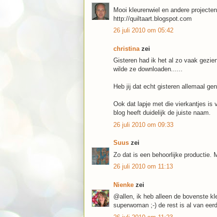
Mooi kleurenwiel en andere projecten
http://quiltaart.blogspot.com
26 juli 2010 om 05:42
christina
zei
Gisteren had ik het al zo vaak gezien
wilde ze downloaden......
Heb jij dat echt gisteren allemaal g
Ook dat lapje met die vierkantjes is 
blog heeft duidelijk de juiste naam.
26 juli 2010 om 09:33
Suus
zei
Zo dat is een behoorlijke productie.
26 juli 2010 om 11:13
Nienke
zei
@allen, ik heb alleen de bovenste kl
superwoman ;-) de rest is al van eer