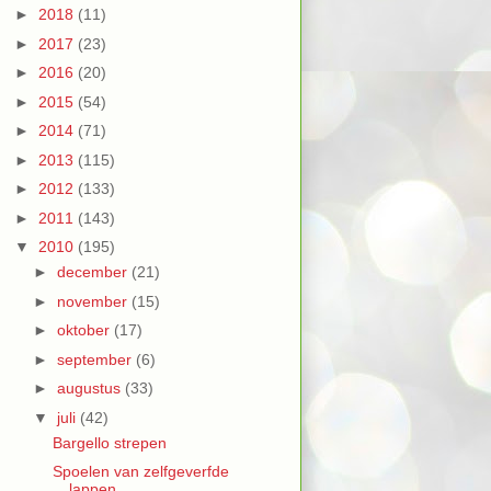
►
2018
(11)
►
2017
(23)
►
2016
(20)
►
2015
(54)
►
2014
(71)
►
2013
(115)
►
2012
(133)
►
2011
(143)
▼
2010
(195)
►
december
(21)
►
november
(15)
►
oktober
(17)
►
september
(6)
►
augustus
(33)
▼
juli
(42)
Bargello strepen
Spoelen van zelfgeverfde
lappen