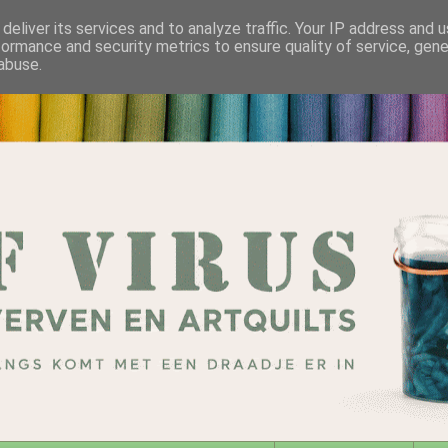
deliver its services and to analyze traffic. Your IP address and 
formance and security metrics to ensure quality of service, gen
abuse.