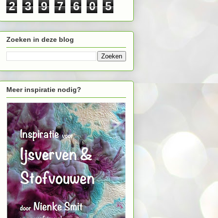
2
3
9
7
6
0
5
Zoeken in deze blog
Meer inspiratie nodig?