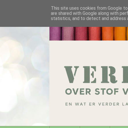
This site uses cookies from Google to 
are shared with Google along with per
statistics, and to detect and address 