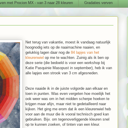
ven met Procion MX - van 3 naar 28 kleuren
Gradaties verven
Net terug van vakantie, moest ik vandaag natuurlijk
hoognodig iets op de naaimachine naaien, en
gelukkig lagen daar nog de
84 lapjes van het
kleurenwiel
op me te wachten. Zuinig als ik ben op
deze serie (die bedoeld is voor een workshop bij
Katie Pasquinie Masopust in september), heb ik van
alle lapjes een strook van 3 cm afgesneden.
Deze naaide ik in de juiste volgorde aan elkaar en
toen in punten. Was even vergeten hoe moeilijk het
ook weer was om in het midden scherpe hoeken te
krijgen maar afijn, maar niet te gedetailleerd naar
kijken. Het ging me erom dat ik een kleurenwiel heb
voor aan de muur die ik vooral technisch goed kan
gebruiken. Bijv. om tegenoverliggende kleuren snel
op te kunnen zoeken, of tinten van een kleur.