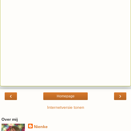
‹
›
Homepage
Internetversie tonen
Over mij
Nienke