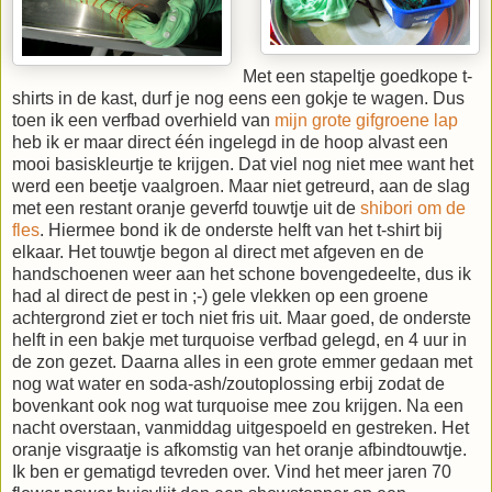
Met een stapeltje goedkope t-
shirts in de kast, durf je nog eens een gokje te wagen. Dus
toen ik een verfbad overhield van
mijn grote gifgroene lap
heb ik er maar direct één ingelegd in de hoop alvast een
mooi basiskleurtje te krijgen. Dat viel nog niet mee want het
werd een beetje vaalgroen. Maar niet getreurd, aan de slag
met een restant oranje geverfd touwtje uit de
shibori om de
fles
. Hiermee bond ik de onderste helft van het t-shirt bij
elkaar. Het touwtje begon al direct met afgeven en de
handschoenen weer aan het schone bovengedeelte, dus ik
had al direct de pest in ;-) gele vlekken op een groene
achtergrond ziet er toch niet fris uit. Maar goed, de onderste
helft in een bakje met turquoise verfbad gelegd, en 4 uur in
de zon gezet. Daarna alles in een grote emmer gedaan met
nog wat water en soda-ash/zoutoplossing erbij zodat de
bovenkant ook nog wat turquoise mee zou krijgen. Na een
nacht overstaan, vanmiddag uitgespoeld en gestreken. Het
oranje visgraatje is afkomstig van het oranje afbindtouwtje.
Ik ben er gematigd tevreden over. Vind het meer jaren 70