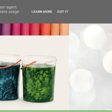
user-agent
erate usage
LEARN MORE
GOT IT