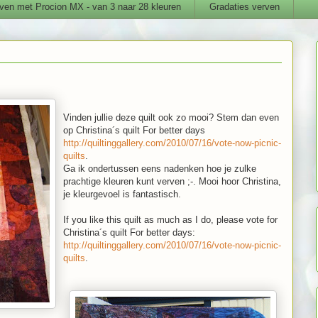
ven met Procion MX - van 3 naar 28 kleuren
Gradaties verven
Vinden jullie deze quilt ook zo mooi? Stem dan even
op Christina´s quilt For better days
http://quiltinggallery.com/2010/07/16/vote-now-picnic-
quilts
.
Ga ik ondertussen eens nadenken hoe je zulke
prachtige kleuren kunt verven ;-. Mooi hoor Christina,
je kleurgevoel is fantastisch.
If you like this quilt as much as I do, please vote for
Christina´s quilt For better days:
http://quiltinggallery.com/2010/07/16/vote-now-picnic-
quilts
.