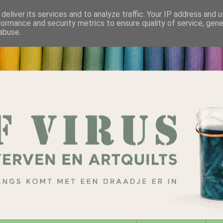
deliver its services and to analyze traffic. Your IP address and 
formance and security metrics to ensure quality of service, gen
abuse.