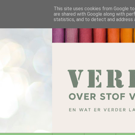
This site uses cookies from Google to 
are shared with Google along with per
statistics, and to detect and address 