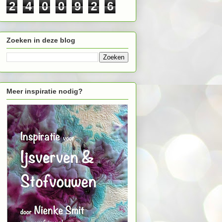
2
4
0
0
9
2
6
Zoeken in deze blog
Meer inspiratie nodig?