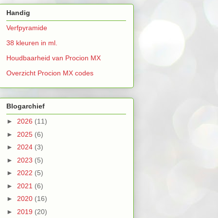
Handig
Verfpyramide
38 kleuren in ml.
Houdbaarheid van Procion MX
Overzicht Procion MX codes
Blogarchief
►
2026
(11)
►
2025
(6)
►
2024
(3)
►
2023
(5)
►
2022
(5)
►
2021
(6)
►
2020
(16)
►
2019
(20)