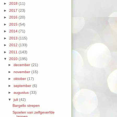
►
2018
(11)
►
2017
(23)
►
2016
(20)
►
2015
(54)
►
2014
(71)
►
2013
(115)
►
2012
(133)
►
2011
(143)
▼
2010
(195)
►
december
(21)
►
november
(15)
►
oktober
(17)
►
september
(6)
►
augustus
(33)
▼
juli
(42)
Bargello strepen
Spoelen van zelfgeverfde
lappen