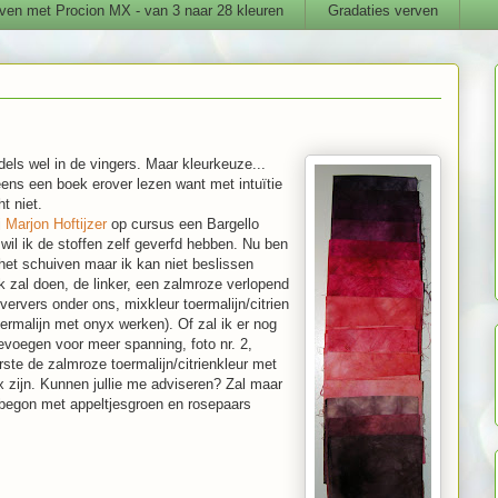
ven met Procion MX - van 3 naar 28 kleuren
Gradaties verven
dels wel in de vingers. Maar kleurkeuze...
eens een boek erover lezen want met intuïtie
ht niet.
j
Marjon Hoftijzer
op cursus een Bargello
wil ik de stoffen zelf geverfd hebben. Nu ben
 het schuiven maar ik kan niet beslissen
k zal doen, de linker, een zalmroze verlopend
ververs onder ons, mixkleur toermalijn/citrien
ermalijn met onyx werken). Of zal ik er nog
evoegen voor meer spanning, foto nr. 2,
rste de zalmroze toermalijn/citrienkleur met
 zijn. Kunnen jullie me adviseren? Zal maar
k begon met appeltjesgroen en rosepaars