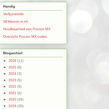
Handig
Verfpyramide
38 kleuren in ml.
Houdbaarheid van Procion MX
Overzicht Procion MX codes
Blogarchief
►
2026
(11)
►
2025
(6)
►
2024
(3)
►
2023
(5)
►
2022
(5)
►
2021
(6)
►
2020
(16)
►
2019
(20)