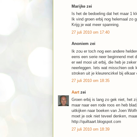
Marijke zei
Is het de bedoeling dat het maar 1 k
Ik vind groen erbij nog helemaal zo g
Krijg je wat meer spanning.
27 juli 2010 om 17:40
Anoniem zei
Ik zou er toch nog een andere helder
eens een serie neer beginnend met d
er wel mooi uit erbij, die heb je zek
neerleggen. Iets wat misschien ook k
stroken uit je kleurencirkel bij elkaa
27 juli 2010 om 18:35
Aart
zei
Groen erbij is lang zo gek niet, het 
maar naar een rode roos en heb blad,
uitkijken naar boeken van Joen Wolfr
moet je ook niet teveel denken, maar
http://quiltaart.blogspot.com
27 juli 2010 om 18:39