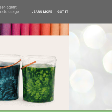
user-agent
erate usage
LEARN MORE
GOT IT