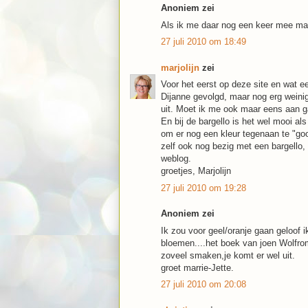
Anoniem zei
Als ik me daar nog een keer mee mag
27 juli 2010 om 18:49
marjolijn
zei
Voor het eerst op deze site en wat e
Dijanne gevolgd, maar nog erg weinig
uit. Moet ik me ook maar eens aan 
En bij de bargello is het wel mooi al
om er nog een kleur tegenaan te "goo
zelf ook nog bezig met een bargello, 
weblog.
groetjes, Marjolijn
27 juli 2010 om 19:28
Anoniem zei
Ik zou voor geel/oranje gaan geloof
bloemen....het boek van joen Wolfro
zoveel smaken,je komt er wel uit.
groet marrie-Jette.
27 juli 2010 om 20:08