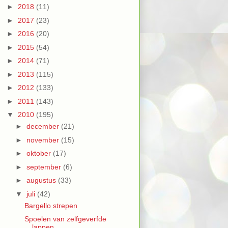
►
2018
(11)
►
2017
(23)
►
2016
(20)
►
2015
(54)
►
2014
(71)
►
2013
(115)
►
2012
(133)
►
2011
(143)
▼
2010
(195)
►
december
(21)
►
november
(15)
►
oktober
(17)
►
september
(6)
►
augustus
(33)
▼
juli
(42)
Bargello strepen
Spoelen van zelfgeverfde
lappen