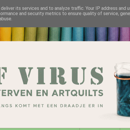
deliver its services and to analyze traffic. Your IP address and 
formance and security metrics to ensure quality of service, gen
abuse.