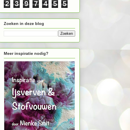
2
3
9
7
4
5
5
Zoeken in deze blog
Meer inspiratie nodig?