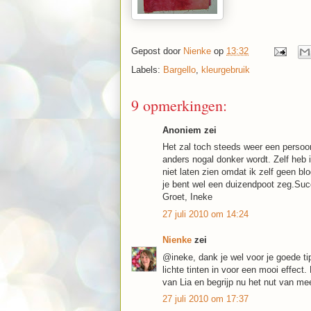
Gepost door
Nienke
op
13:32
Labels:
Bargello
,
kleurgebruik
9 opmerkingen:
Anoniem zei
Het zal toch steeds weer een persoon
anders nogal donker wordt. Zelf heb 
niet laten zien omdat ik zelf geen bl
je bent wel een duizendpoot zeg.Suc
Groet, Ineke
27 juli 2010 om 14:24
Nienke
zei
@ineke, dank je wel voor je goede tip
lichte tinten in voor een mooi effect
van Lia en begrijp nu het nut van meer
27 juli 2010 om 17:37