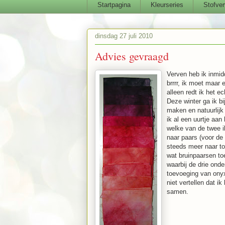
Startpagina
Kleurseries
Stofver
dinsdag 27 juli 2010
Advies gevraagd
Verven heb ik inmid
brrrr, ik moet maar 
alleen redt ik het ec
Deze winter ga ik bi
maken en natuurlijk 
ik al een uurtje aan
welke van de twee i
naar paars (voor de 
steeds meer naar to
wat bruinpaarsen to
waarbij de drie onde
toevoeging van onyx
niet vertellen dat i
samen.