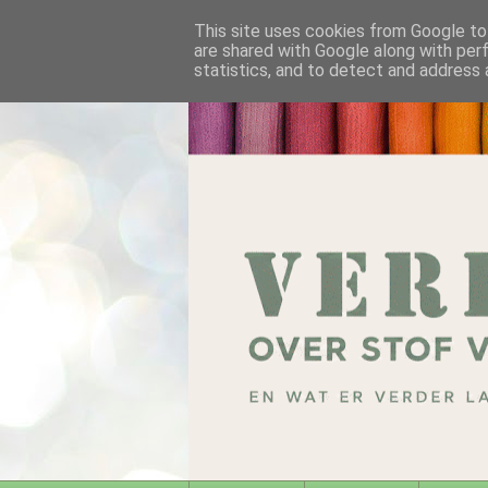
This site uses cookies from Google to 
are shared with Google along with per
statistics, and to detect and address 