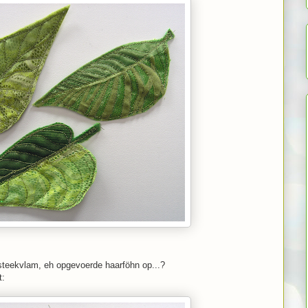
 steekvlam, eh opgevoerde haarföhn op...?
t: