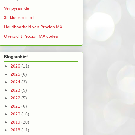
Verfpyramide
38 kleuren in ml.
Houdbaarheid van Procion MX
Overzicht Procion MX codes
Blogarchief
►
2026
(11)
►
2025
(6)
►
2024
(3)
►
2023
(5)
►
2022
(5)
►
2021
(6)
►
2020
(16)
►
2019
(20)
►
2018
(11)