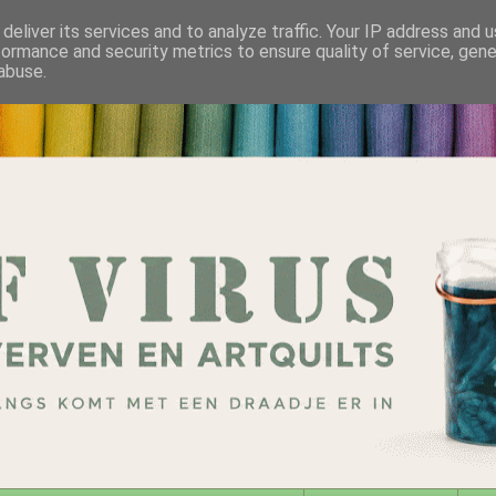
deliver its services and to analyze traffic. Your IP address and 
formance and security metrics to ensure quality of service, gen
abuse.