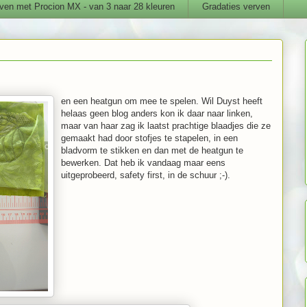
ven met Procion MX - van 3 naar 28 kleuren
Gradaties verven
en een heatgun om mee te spelen. Wil Duyst heeft
helaas geen blog anders kon ik daar naar linken,
maar van haar zag ik laatst prachtige blaadjes die ze
gemaakt had door stofjes te stapelen, in een
bladvorm te stikken en dan met de heatgun te
bewerken. Dat heb ik vandaag maar eens
uitgeprobeerd, safety first, in de schuur ;-).