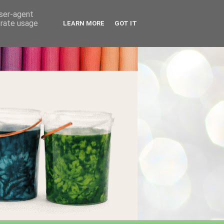
user-agent
erate usage
LEARN MORE
GOT IT