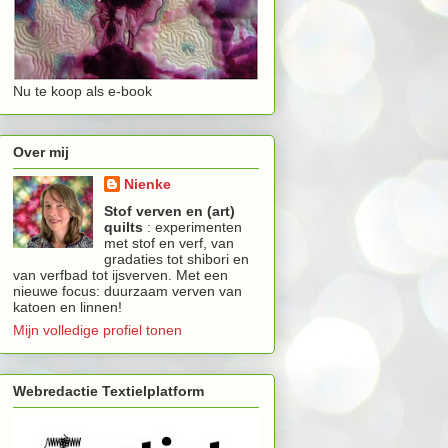
Nu te koop als e-book
Over mij
Nienke
Stof verven en (art)
quilts
: experimenten
met stof en verf, van
gradaties tot shibori en
van verfbad tot ijsverven. Met een
nieuwe focus: duurzaam verven van
katoen en linnen!
Mijn volledige profiel tonen
Webredactie Textielplatform