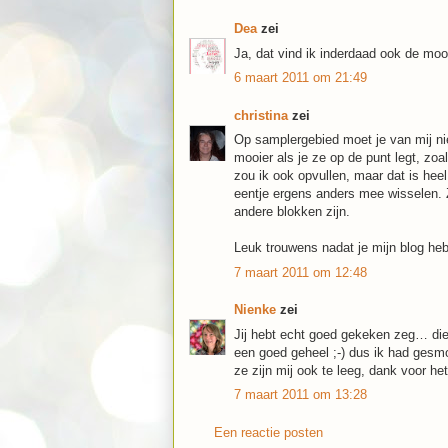
Dea
zei
Ja, dat vind ik inderdaad ook de moo
6 maart 2011 om 21:49
christina
zei
Op samplergebied moet je van mij niet
mooier als je ze op de punt legt, zoa
zou ik ook opvullen, maar dat is heel
eentje ergens anders mee wisselen. Ze
andere blokken zijn.
Leuk trouwens nadat je mijn blog heb
7 maart 2011 om 12:48
Nienke
zei
Jij hebt echt goed gekeken zeg… die
een goed geheel ;-) dus ik had ges
ze zijn mij ook te leeg, dank voor h
7 maart 2011 om 13:28
Een reactie posten