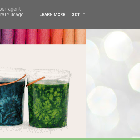
user-agent
erate usage
LEARN MORE
GOT IT