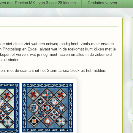
ven met Procion MX - van 3 naar 28 kleuren
Gradaties verven
en je niet direct ziet wat een ontwerp nodig heeft zoals meer ervaren
van Photoshop en Excel, alvast wat in de toekomst kunt kijken met je
kopen of verven, wat je nog moet naaien en alles in de zekerheid
 zult vinden.
llen, met de diamant uit het Storm at sea block uit het midden: