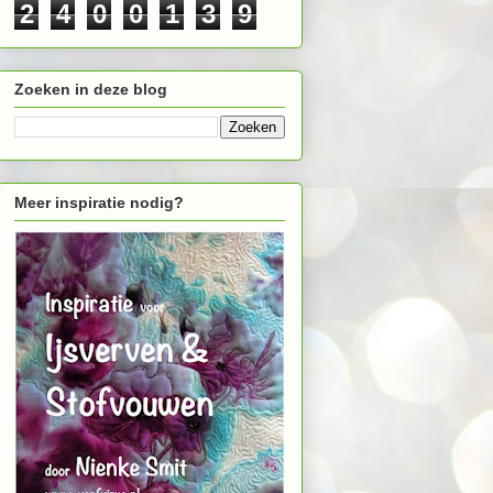
2
4
0
0
1
3
9
Zoeken in deze blog
Meer inspiratie nodig?