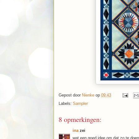
Gepost door
Nienke
op
09:43
Labels:
Sampler
8 opmerkingen:
ina
zei
wat een goed idee om dat zo te doen