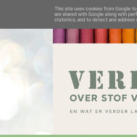
This site uses cookies from Google to 
are shared with Google along with per
statistics, and to detect and address 