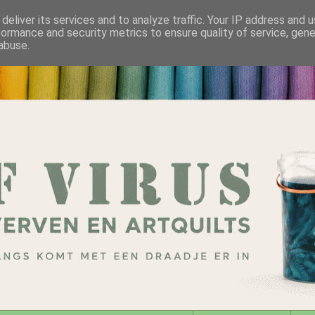
deliver its services and to analyze traffic. Your IP address and 
formance and security metrics to ensure quality of service, gen
abuse.