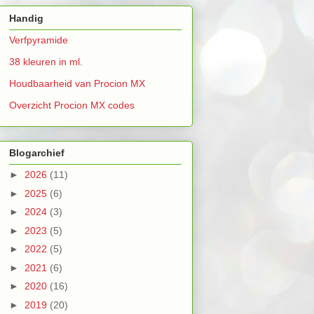
Handig
Verfpyramide
38 kleuren in ml.
Houdbaarheid van Procion MX
Overzicht Procion MX codes
Blogarchief
►
2026
(11)
►
2025
(6)
►
2024
(3)
►
2023
(5)
►
2022
(5)
►
2021
(6)
►
2020
(16)
►
2019
(20)