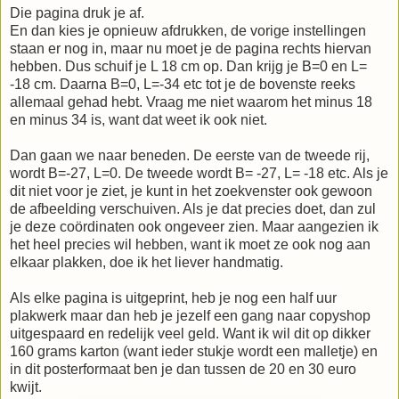
Die pagina druk je af.
En dan kies je opnieuw afdrukken, de vorige instellingen
staan er nog in, maar nu moet je de pagina rechts hiervan
hebben. Dus schuif je L 18 cm op. Dan krijg je B=0 en L=
-18 cm. Daarna B=0, L=-34 etc tot je de bovenste reeks
allemaal gehad hebt. Vraag me niet waarom het minus 18
en minus 34 is, want dat weet ik ook niet.
Dan gaan we naar beneden. De eerste van de tweede rij,
wordt B=-27, L=0. De tweede wordt B= -27, L= -18 etc. Als je
dit niet voor je ziet, je kunt in het zoekvenster ook gewoon
de afbeelding verschuiven. Als je dat precies doet, dan zul
je deze coördinaten ook ongeveer zien. Maar aangezien ik
het heel precies wil hebben, want ik moet ze ook nog aan
elkaar plakken, doe ik het liever handmatig.
Als elke pagina is uitgeprint, heb je nog een half uur
plakwerk maar dan heb je jezelf een gang naar copyshop
uitgespaard en redelijk veel geld. Want ik wil dit op dikker
160 grams karton (want ieder stukje wordt een malletje) en
in dit posterformaat ben je dan tussen de 20 en 30 euro
kwijt.