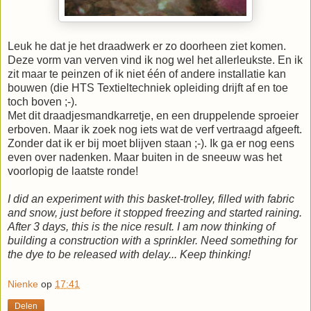
Leuk he dat je het draadwerk er zo doorheen ziet komen.
Deze vorm van verven vind ik nog wel het allerleukste. En ik
zit maar te peinzen of ik niet één of andere installatie kan
bouwen (die HTS Textieltechniek opleiding drijft af en toe
toch boven ;-).
Met dit draadjesmandkarretje, en een druppelende sproeier
erboven. Maar ik zoek nog iets wat de verf vertraagd afgeeft.
Zonder dat ik er bij moet blijven staan ;-). Ik ga er nog eens
even over nadenken. Maar buiten in de sneeuw was het
voorlopig de laatste ronde!
I did an experiment with this basket-trolley, filled with fabric
and snow, just before it stopped freezing and started raining.
After 3 days, this is the nice result. I am now thinking of
building a construction with a sprinkler. Need something for
the dye to be released with delay... Keep thinking!
Nienke
op
17:41
Delen