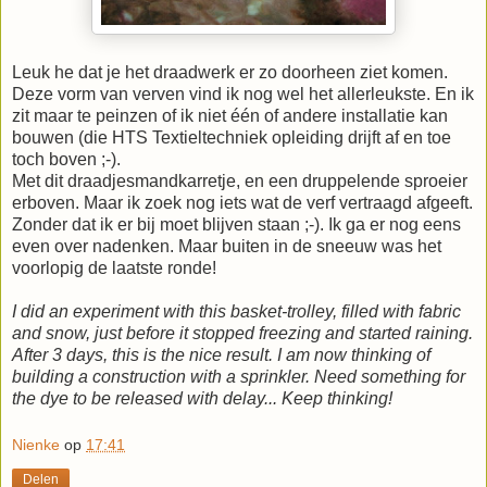
Leuk he dat je het draadwerk er zo doorheen ziet komen.
Deze vorm van verven vind ik nog wel het allerleukste. En ik
zit maar te peinzen of ik niet één of andere installatie kan
bouwen (die HTS Textieltechniek opleiding drijft af en toe
toch boven ;-).
Met dit draadjesmandkarretje, en een druppelende sproeier
erboven. Maar ik zoek nog iets wat de verf vertraagd afgeeft.
Zonder dat ik er bij moet blijven staan ;-). Ik ga er nog eens
even over nadenken. Maar buiten in de sneeuw was het
voorlopig de laatste ronde!
I did an experiment with this basket-trolley, filled with fabric
and snow, just before it stopped freezing and started raining.
After 3 days, this is the nice result. I am now thinking of
building a construction with a sprinkler. Need something for
the dye to be released with delay... Keep thinking!
Nienke
op
17:41
Delen