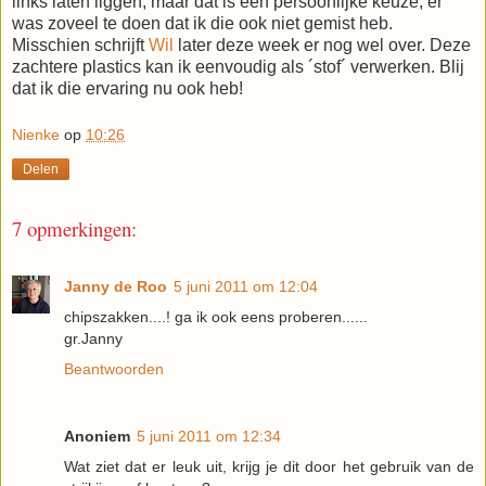
links laten liggen, maar dat is een persoonlijke keuze, er
was zoveel te doen dat ik die ook niet gemist heb.
Misschien schrijft
Wil
later deze week er nog wel over. Deze
zachtere plastics kan ik eenvoudig als ´stof´ verwerken. Blij
dat ik die ervaring nu ook heb!
Nienke
op
10:26
Delen
7 opmerkingen:
Janny de Roo
5 juni 2011 om 12:04
chipszakken....! ga ik ook eens proberen......
gr.Janny
Beantwoorden
Anoniem
5 juni 2011 om 12:34
Wat ziet dat er leuk uit, krijg je dit door het gebruik van de