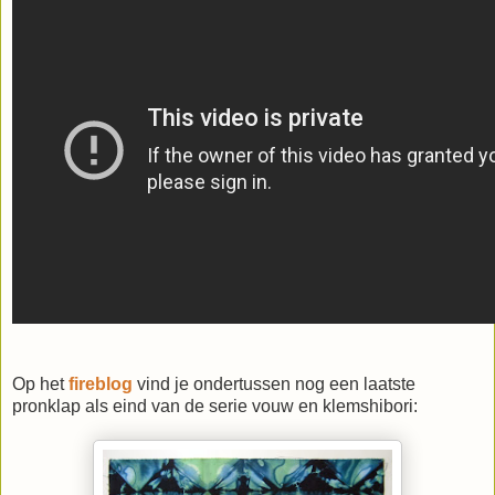
Op het
fireblog
vind je ondertussen nog een laatste
pronklap als eind van de serie vouw en klemshibori: