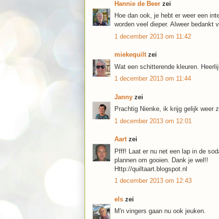
Hannie de Beer
zei
Hoe dan ook, je hebt er weer een inter
worden veel dieper. Alweer bedankt vo
1 december 2013 om 11:42
miekequilt
zei
Wat een schitterende kleuren. Heerlij
1 december 2013 om 11:44
Janny
zei
Prachtig Nienke, ik krijg gelijk weer
1 december 2013 om 12:01
Aart
zei
Pfff! Laat er nu net een lap in de so
plannen om gooien. Dank je wel!!
Http://quiltaart.blogspot.nl
1 december 2013 om 12:43
els
zei
M'n vingers gaan nu ook jeuken.