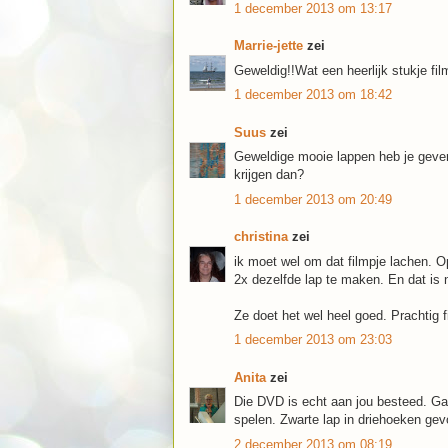
1 december 2013 om 13:17
Marrie-jette
zei
Geweldig!!Wat een heerlijk stukje fi
1 december 2013 om 18:42
Suus
zei
Geweldige mooie lappen heb je geverf
krijgen dan?
1 december 2013 om 20:49
christina
zei
ik moet wel om dat filmpje lachen. Op
2x dezelfde lap te maken. En dat is nu 
Ze doet het wel heel goed. Prachtig f
1 december 2013 om 23:03
Anita
zei
Die DVD is echt aan jou besteed. Ga
spelen. Zwarte lap in driehoeken gev
2 december 2013 om 08:19