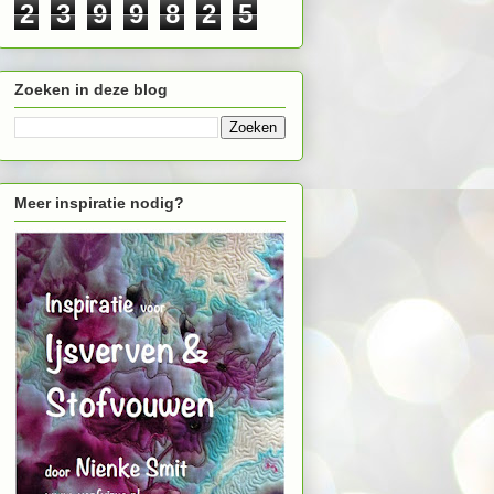
2
3
9
9
8
2
5
Zoeken in deze blog
Meer inspiratie nodig?