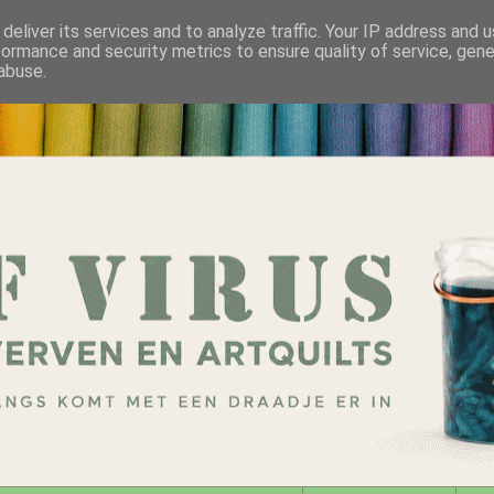
deliver its services and to analyze traffic. Your IP address and 
formance and security metrics to ensure quality of service, gen
abuse.