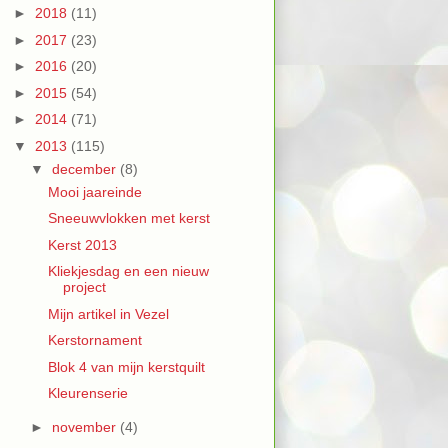
►
2018
(11)
►
2017
(23)
►
2016
(20)
►
2015
(54)
►
2014
(71)
▼
2013
(115)
▼
december
(8)
Mooi jaareinde
Sneeuwvlokken met kerst
Kerst 2013
Kliekjesdag en een nieuw
project
Mijn artikel in Vezel
Kerstornament
Blok 4 van mijn kerstquilt
Kleurenserie
►
november
(4)