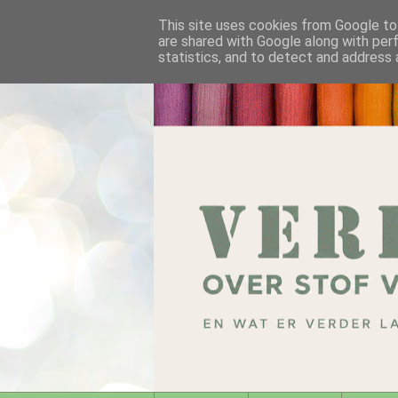
This site uses cookies from Google to 
are shared with Google along with per
statistics, and to detect and address 