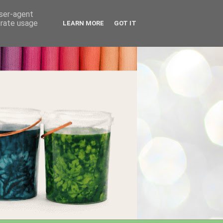
user-agent
erate usage
LEARN MORE
GOT IT