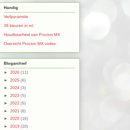
Handig
Verfpyramide
38 kleuren in ml.
Houdbaarheid van Procion MX
Overzicht Procion MX codes
Blogarchief
►
2026
(11)
►
2025
(6)
►
2024
(3)
►
2023
(5)
►
2022
(5)
►
2021
(6)
►
2020
(16)
►
2019
(20)