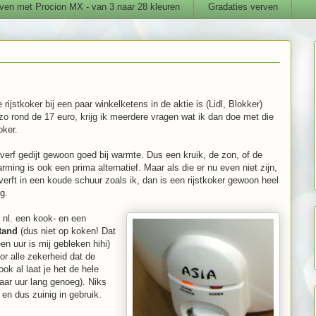
ven met Procion MX - van 3 naar 28 kleuren
Gradaties verven
 rijstkoker bij een paar winkelketens in de aktie is (Lidl, Blokker)
zo rond de 17 euro, krijg ik meerdere vragen wat ik dan doe met die
oker.
verf gedijt gewoon goed bij warmte. Dus een kruik, de zon, of de
rming is ook een prima alternatief. Maar als die er nu even niet zijn,
 verft in een koude schuur zoals ik, dan is een rijstkoker gewoon heel
g.
t nl. een kook- en een
tand
(dus niet op koken! Dat
en uur is mij gebleken hihi)
oor alle zekerheid dat de
k al laat je het de hele
aar uur lang genoeg). Niks
en dus zuinig in gebruik.