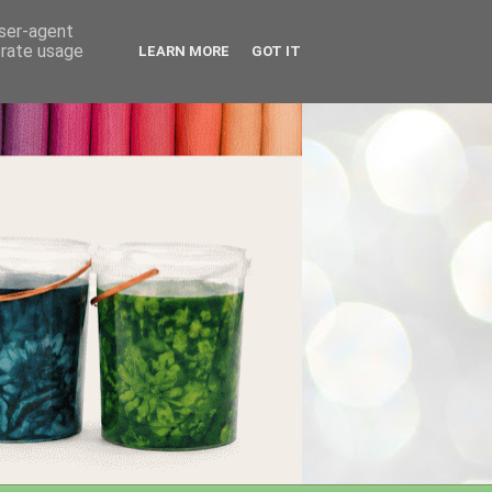
user-agent
erate usage
LEARN MORE
GOT IT