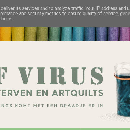
deliver its services and to analyze traffic. Your IP address and 
formance and security metrics to ensure quality of service, gen
abuse.