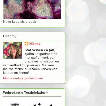
Nu te koop als e-book
Over mij
Nienke
Stof verven en (art)
quilts
: experimenten
met stof en verf, van
gradaties tot shibori en
van verfbad tot ijsverven. Met een
nieuwe focus: duurzaam verven van
katoen en linnen!
Mijn volledige profiel tonen
Webredactie Textielplatform