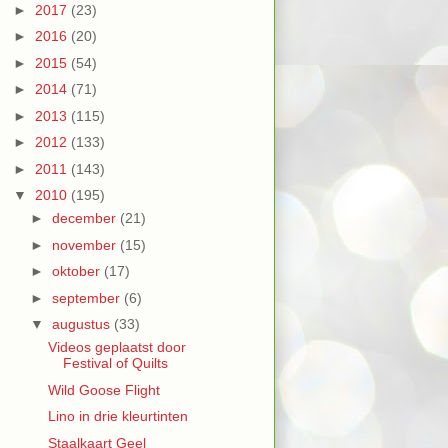
►
2017
(23)
►
2016
(20)
►
2015
(54)
►
2014
(71)
►
2013
(115)
►
2012
(133)
►
2011
(143)
▼
2010
(195)
►
december
(21)
►
november
(15)
►
oktober
(17)
►
september
(6)
▼
augustus
(33)
Videos geplaatst door
Festival of Quilts
Wild Goose Flight
Lino in drie kleurtinten
Staalkaart Geel