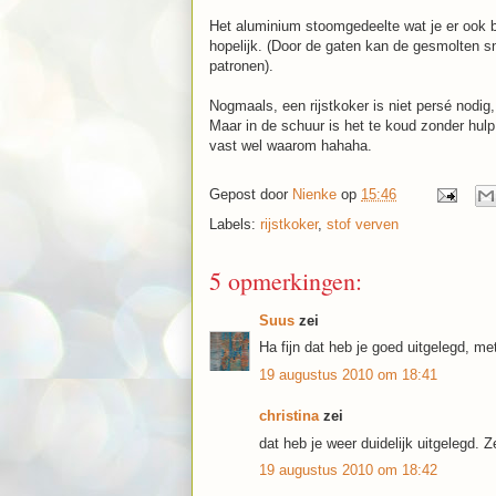
Het aluminium stoomgedeelte wat je er ook b
hopelijk. (Door de gaten kan de gesmolten sn
patronen).
Nogmaals, een rijstkoker is niet persé nodig
Maar in de schuur is het te koud zonder hulp
vast wel waarom hahaha.
Gepost door
Nienke
op
15:46
Labels:
rijstkoker
,
stof verven
5 opmerkingen:
Suus
zei
Ha fijn dat heb je goed uitgelegd, m
19 augustus 2010 om 18:41
christina
zei
dat heb je weer duidelijk uitgelegd. Ze
19 augustus 2010 om 18:42