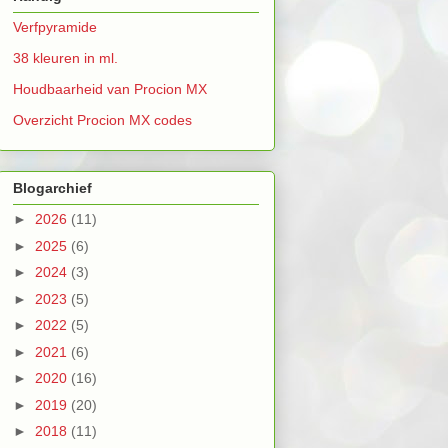
Verfpyramide
38 kleuren in ml.
Houdbaarheid van Procion MX
Overzicht Procion MX codes
Blogarchief
►
2026
(11)
►
2025
(6)
►
2024
(3)
►
2023
(5)
►
2022
(5)
►
2021
(6)
►
2020
(16)
►
2019
(20)
►
2018
(11)