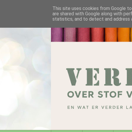
This site uses cookies from Google to 
are shared with Google along with per
statistics, and to detect and address 