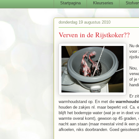
Startpagina
Kleurseries
Stofver
donderdag 19 augustus 2010
Verven in de Rijstkoker??
Nu de
voor 
rijstk
Nou, 
verwa
of je
handi
Er zi
warmhoudstand op. En met die
warmhouds
houden de zakjes nl. maar beperkt vol. Ca. e
blijft het bodempje water (wat je er in doet v
warmte overal komt), gewoon op 45 graden, oo
nacht aan staan (maar meestal vind ik een p
afkoelen, niks doorbranden. Goed geisoleerd 