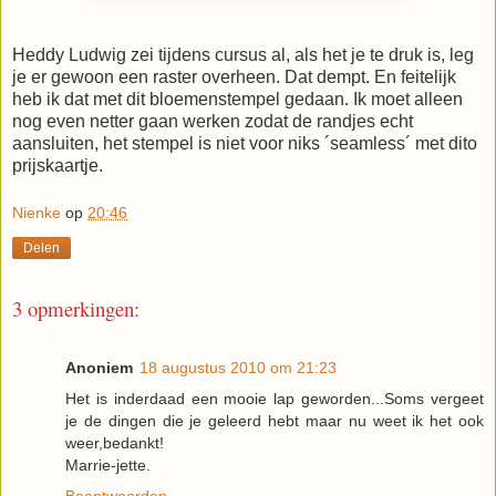
Heddy Ludwig zei tijdens cursus al, als het je te druk is, leg
je er gewoon een raster overheen. Dat dempt. En feitelijk
heb ik dat met dit bloemenstempel gedaan. Ik moet alleen
nog even netter gaan werken zodat de randjes echt
aansluiten, het stempel is niet voor niks ´seamless´ met dito
prijskaartje.
Nienke
op
20:46
Delen
3 opmerkingen:
Anoniem
18 augustus 2010 om 21:23
Het is inderdaad een mooie lap geworden...Soms vergeet
je de dingen die je geleerd hebt maar nu weet ik het ook
weer,bedankt!
Marrie-jette.
Beantwoorden