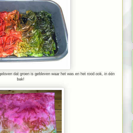
t geloven dat groen is gebleven waar het was en het rood ook, in één
bak!