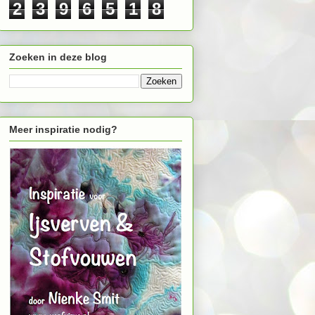
2
3
9
6
5
1
8
Zoeken in deze blog
Meer inspiratie nodig?