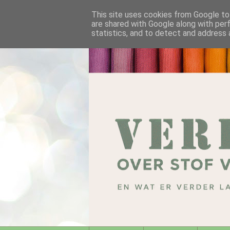
This site uses cookies from Google to 
are shared with Google along with per
statistics, and to detect and address 