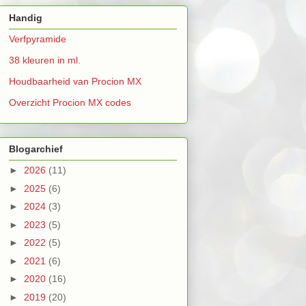
Handig
Verfpyramide
38 kleuren in ml.
Houdbaarheid van Procion MX
Overzicht Procion MX codes
Blogarchief
►
2026
(11)
►
2025
(6)
►
2024
(3)
►
2023
(5)
►
2022
(5)
►
2021
(6)
►
2020
(16)
►
2019
(20)