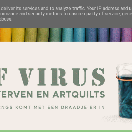
deliver its services and to analyze traffic. Your IP address and 
formance and security metrics to ensure quality of service, gen
abuse.