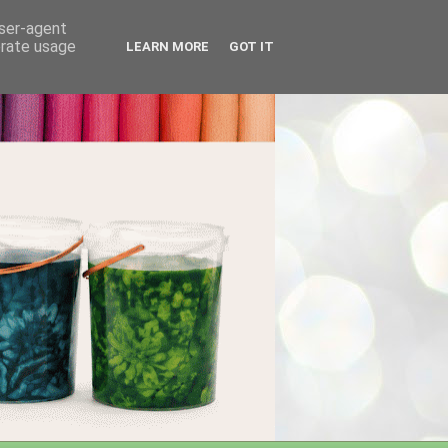
user-agent
erate usage
LEARN MORE
GOT IT