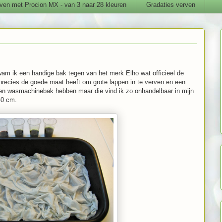
ven met Procion MX - van 3 naar 28 kleuren
Gradaties verven
am ik een handige bak tegen van het merk Elho wat officieel de
precies de goede maat heeft om grote lappen in te verven en een
en wasmachinebak hebben maar die vind ik zo onhandelbaar in mijn
40 cm.