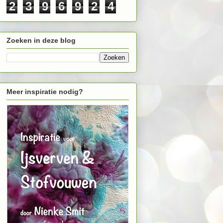
2
3
9
6
9
2
4
Zoeken in deze blog
Meer inspiratie nodig?