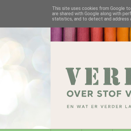
This site uses cookies from Google to 
are shared with Google along with per
statistics, and to detect and address 