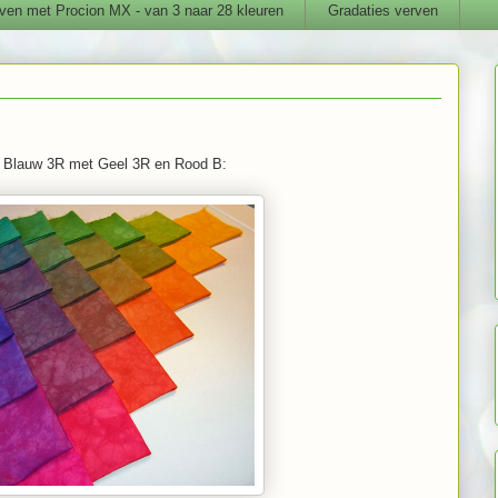
ven met Procion MX - van 3 naar 28 kleuren
Gradaties verven
/ Blauw 3R met Geel 3R en Rood B: