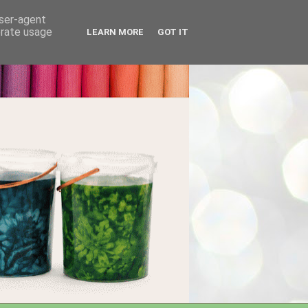
user-agent
erate usage
LEARN MORE
GOT IT