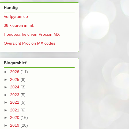
Handig
Verfpyramide
38 kleuren in ml.
Houdbaarheid van Procion MX
Overzicht Procion MX codes
Blogarchief
►
2026
(11)
►
2025
(6)
►
2024
(3)
►
2023
(5)
►
2022
(5)
►
2021
(6)
►
2020
(16)
►
2019
(20)