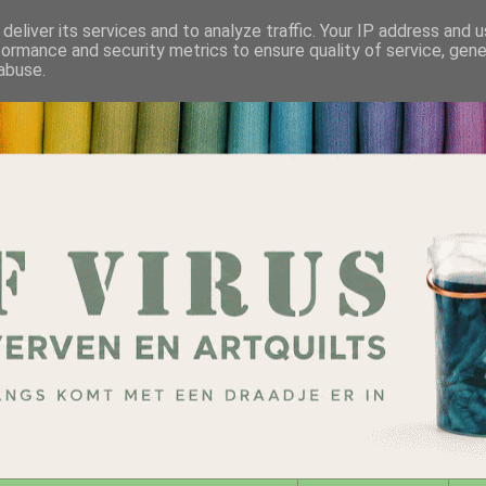
deliver its services and to analyze traffic. Your IP address and 
formance and security metrics to ensure quality of service, gen
abuse.