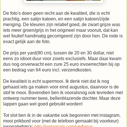
De foto's doen geen recht aan de kwaliteit, die is echt
prachtig, een satijn katoen, en een satijn katoen/zijde
menging. De kleuren zijn relatief goed, de zwart grijze was
iets meer groen/grijs in het origineel maar vooruit, dat kan
wel foutief handmatig gecorrigeerd zijn door hen. De rode is
exact gelijk aan de foto.
De prijs per yard(90 cm), tussen de 20 en 30 dollar, niet
eens zo idioot duur voor zoiets exclusiefs. Maar daar kwam
dus nog onverwacht een zure 25 euro invoerrechten bij op
een bedrag van 64 euro incl. verzendkosten.
De kwaliteit is echt supermooi. Ik denk niet dat ik nog
gehaast iets ga maken voor eind augustus, daarvoor is de
stof te mooi. Bovendien ben ik vooralsnog ook tevreden met
ontwerp nummer twee, bellenblazende dochter. Maar deze
lappen gaan wel goed gebruikt worden!
Tot slot ben ik in de vakantie ook begonnen met instagram,
mooi prikbord voor (met de telefoon gemaakt bij voorkeur)
inspiratiefoto's:
http://instagram.com/verfvirus