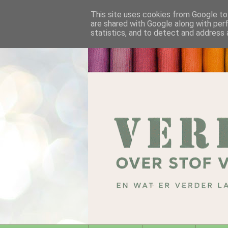
This site uses cookies from Google to 
are shared with Google along with per
statistics, and to detect and address 