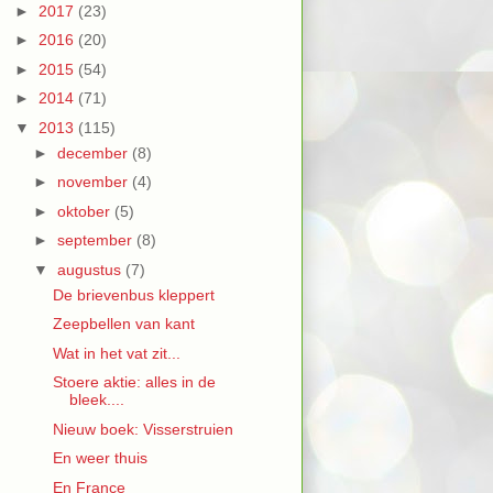
►
2017
(23)
►
2016
(20)
►
2015
(54)
►
2014
(71)
▼
2013
(115)
►
december
(8)
►
november
(4)
►
oktober
(5)
►
september
(8)
▼
augustus
(7)
De brievenbus kleppert
Zeepbellen van kant
Wat in het vat zit...
Stoere aktie: alles in de
bleek....
Nieuw boek: Visserstruien
En weer thuis
En France