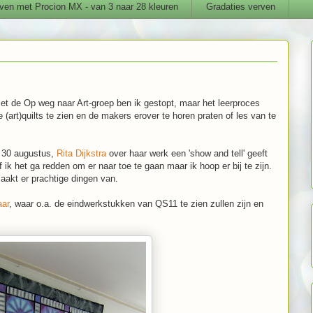
ven met Procion MX - van 3 naar 28 kleuren
Gradaties verven
met de Op weg naar Art-groep ben ik gestopt, maar het leerproces
e (art)quilts te zien en de makers erover te horen praten of les van te
, 30 augustus,
Rita Dijkstra
over haar werk een 'show and tell' geeft
f ik het ga redden om er naar toe te gaan maar ik hoop er bij te zijn.
aakt er prachtige dingen van.
aar
, waar o.a. de eindwerkstukken van QS11 te zien zullen zijn en