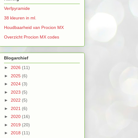
Verfpyramide
38 kleuren in ml.
Houdbaarheid van Procion MX
Overzicht Procion MX codes
Blogarchief
►
2026
(11)
►
2025
(6)
►
2024
(3)
►
2023
(5)
►
2022
(5)
►
2021
(6)
►
2020
(16)
►
2019
(20)
►
2018
(11)