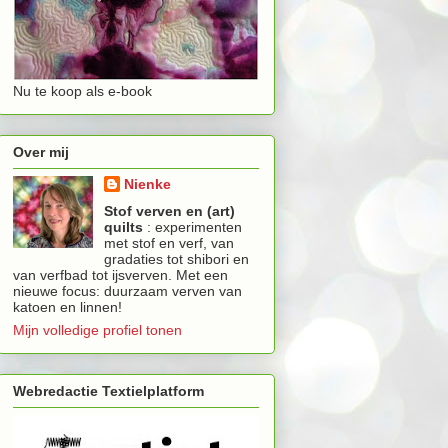
Nu te koop als e-book
Over mij
Nienke
Stof verven en (art)
quilts
: experimenten
met stof en verf, van
gradaties tot shibori en
van verfbad tot ijsverven. Met een
nieuwe focus: duurzaam verven van
katoen en linnen!
Mijn volledige profiel tonen
Webredactie Textielplatform