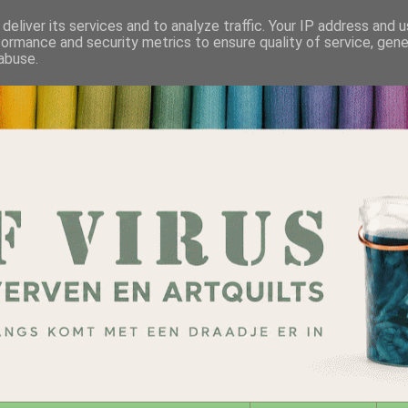
deliver its services and to analyze traffic. Your IP address and 
formance and security metrics to ensure quality of service, gen
abuse.