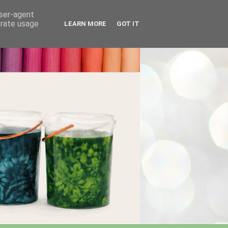
user-agent
erate usage
LEARN MORE
GOT IT