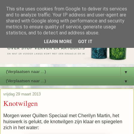
This site uses cookies from Google to deliver its services
and to analyze traffic. Your IP address and user-agent are
shared with Google along with performance and security
metrics to ensure quality of service, generate usage
statistics, and to detect and address abuse.
LEARN MORE
GOT IT
▼
▼
vrijdag 29 maart 2013
Knotwilgen
Morgen weer Quilten Speciaal met Cherilyn Martin, het
huiswerk is gelukt, de knotwilgen zijn klaar en spiegelen
zich in het water: