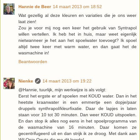
Hannie de Beer
14 maart 2013 om 18:52
Wat gezellig al deze kleuren en variaties die je ons weer
laat zien!
Zou je voor mij nog een keer het gebruik van Syntrapol
willen vertellen. Ik heb het in huis, maar weet eigenlijk
nietwanneer je het aan het spoelwater toevoegt? Ik spoel
altijd twee keer met warm water, en dan gaat het de
wasmachine in!
Beantwoorden
Nienke
14 maart 2013 om 19:22
@Hannie, tuurlijk, mijn werkwijze is als volgt:
Eerst het ergste er af spoelen met KOUD water. Dan in het
heetste kraanwater in een emmertje een dopje/paar
druppels synthrapol/kleurfixatie. Daar de lapjes in laten
staan voor 10 tot 30 minuten. Dan weer KOUD uitspoelen.
En dan stop ik alles nog eens in het spoelprogramma van
de wasmachine van 16 minuten. Daar komen ze
gecentrifugeerd uit en dan strijk ik ze droog. Met dank aan
Wil Opio Oguta die me dit leerde!