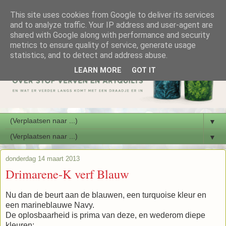
This site uses cookies from Google to deliver its services
and to analyze traffic. Your IP address and user-agent are
shared with Google along with performance and security
metrics to ensure quality of service, generate usage
statistics, and to detect and address abuse.
LEARN MORE
GOT IT
▼
▼
donderdag 14 maart 2013
Drimarene-K verf Blauw
Nu dan de beurt aan de blauwen, een turquoise kleur en
een marineblauwe Navy.
De oplosbaarheid is prima van deze, en wederom diepe
kleuren: