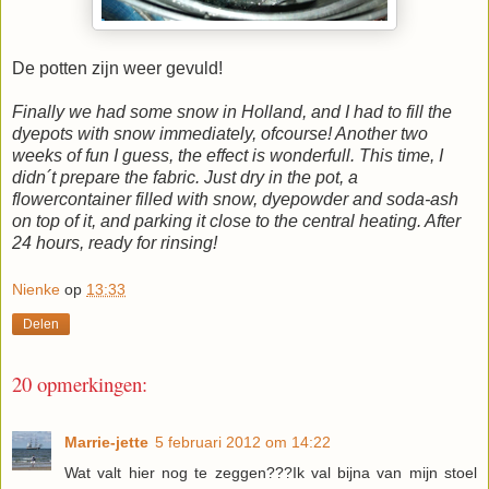
De potten zijn weer gevuld!
Finally we had some snow in Holland, and I had to fill the
dyepots with snow immediately, ofcourse! Another two
weeks of fun I guess, the effect is wonderfull. This time, I
didn´t prepare the fabric. Just dry in the pot, a
flowercontainer filled with snow, dyepowder and soda-ash
on top of it, and parking it close to the central heating. After
24 hours, ready for rinsing!
Nienke
op
13:33
Delen
20 opmerkingen:
Marrie-jette
5 februari 2012 om 14:22
Wat valt hier nog te zeggen???Ik val bijna van mijn stoel