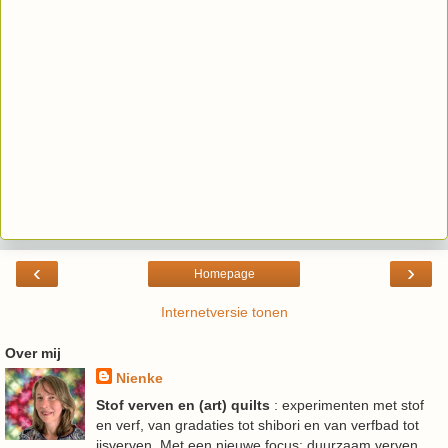
‹
›
Homepage
Internetversie tonen
Over mij
Nienke
Stof verven en (art) quilts
: experimenten met stof
en verf, van gradaties tot shibori en van verfbad tot
ijsverven. Met een nieuwe focus: duurzaam verven