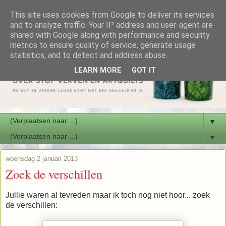
This site uses cookies from Google to deliver its services
and to analyze traffic. Your IP address and user-agent are
shared with Google along with performance and security
metrics to ensure quality of service, generate usage
statistics, and to detect and address abuse.
LEARN MORE
GOT IT
▼
▼
woensdag 2 januari 2013
Zoek de verschillen
Jullie waren al tevreden maar ik toch nog niet hoor... zoek
de verschillen: