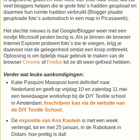
veel bloggers helpen die te grote foto´s hadden geupload en
daarmee hun ruimte hadden verbruikt (Blogger plaatst
geuploade foto´s automatisch in een map in Picasaweb).
Het slechte nieuws is dat Google/Blogger weer met een
rondje Microsoft pesten bezig is. Als je binnen de browser
Internet Explorer probeert foto´s toe te voegen, krijg je
daarvoor niet de gelegenheid omdat een knop ontbreekt.
Oplossing is om tijdelijk maar gebruik te maken van de
browser
Chrome
of
Firefox
tot ze dit weer gefixed hebben.
Verder wat leuke aankondigingen:
Katie Pasquini Masopust komt definitief naar
Nederland en geeft op vrijdag 10 en zaterdag 11 mei
een tweedaagse workshop bij de DIY Textile school
in Amsterdam.
Inschrijven kan via de website van
de DIY Textile School.
De
expositie van Ans Kastein
is met een week
verlengd, tot en met 25 januari, in de Rabobank in
Didam, hoe prettig is dat!