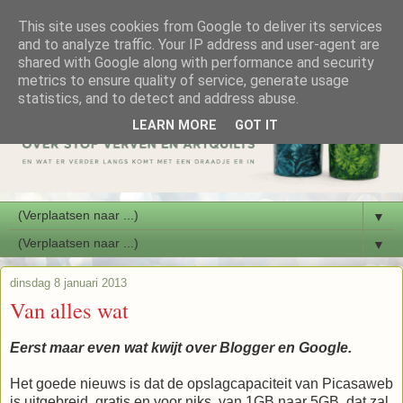
This site uses cookies from Google to deliver its services
and to analyze traffic. Your IP address and user-agent are
shared with Google along with performance and security
metrics to ensure quality of service, generate usage
statistics, and to detect and address abuse.
LEARN MORE
GOT IT
▼
▼
dinsdag 8 januari 2013
Van alles wat
Eerst maar even wat kwijt over Blogger en Google.
Het goede nieuws is dat de opslagcapaciteit van Picasaweb
is uitgebreid, gratis en voor niks, van 1GB naar 5GB, dat zal