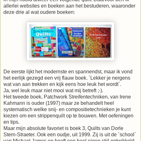
allerlei websites en boeken aan het bestuderen, waaronder
deze drie al wat oudere boeken:
De eerste lijkt het modernste en spannendst, maar ik vond
het eerlijk gezegd een vrij flauw boek. ´Lekker je nergens
wat van aan trekken en kijk eens hoe leuk het wordt´.
Ja, wel leuk maar niet mooi wat mij betreft ;-).
Het tweede boek, Patchwork Streifentechniken, van Irene
Kahmann is ouder (1997) maar ze behandelt heel
systematisch welke snij- en compositietechnieken je kunt
kiezen om een strippenquilt op te bouwen. Met oefeningen
en tips.
Maar mijn absolute favoriet is boek 3, Quilts van Dorle
Stern-Straeter. Ook een oudje, uit 1999. Zij is uit de ´school´
van Michael James en heeft een heel eigen stijl ontwikkeld.