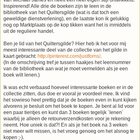
Inspirerend! Alle drie de boeken zijn te leen in de
bibliotheek van het Quiltersgilde (wat is dat toch een
geweldige dienstverlening), en de laatste kon ik gelukkig
nog op Marktplaats op de kop tikken want het is inmiddels
uit de reguliere handel.
Ben je lid van het Quiltersgilde? Hier heb ik het voor mij
meest interessante deel van de collectie van het gilde in
kaart gebracht:
http://pinterest.com/justforns/
.
(In de omschrijving tref je tussen haakjes het leennummer
van de bibliotheek aan wat je moet vermelden als je een
boek wilt lenen.)
Ik was echt verbaasd hoeveel interessante boeken er in de
collectie zitten, dus doe er vooral je voordeel mee. Ik vind
het sowieso heel prettig dat je de boeken even in kunt kijken
alvorens je besluit om het boek te kopen. Je bent al lid voor
een paar tientjes en kunt dan 3 boeken tegelijk ´lenen´
waarbij je alleen de retourverzendkosten voor je rekening
neemt. Hoe uniek is dat?! En als je het boek na 3 weken
niet meer wilt missen, is het vroeg genoeg om het alsnog te
kopen ;-).