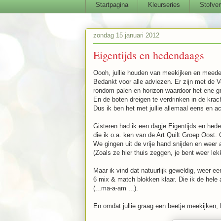
Startpagina
Kleurseries
Stofver
zondag 15 januari 2012
Eigentijds en hedendaags
Oooh, jullie houden van meekijken en meedenke
Bedankt voor alle adviezen. Er zijn met de Ve
rondom palen en horizon waardoor het ene gr
En de boten dreigen te verdrinken in de kra
Dus ik ben het met jullie allemaal eens en 
Gisteren had ik een dagje Eigentijds en heden
die ik o.a. ken van de Art Quilt Groep Oost. 
We gingen uit de vrije hand snijden en weer 
(Zoals ze hier thuis zeggen, je bent weer le
Maar ik vind dat natuurlijk geweldig, weer e
6 mix & match blokken klaar. Die ik de hele
(...ma-a-am ...).
En omdat jullie graag een beetje meekijken, hi