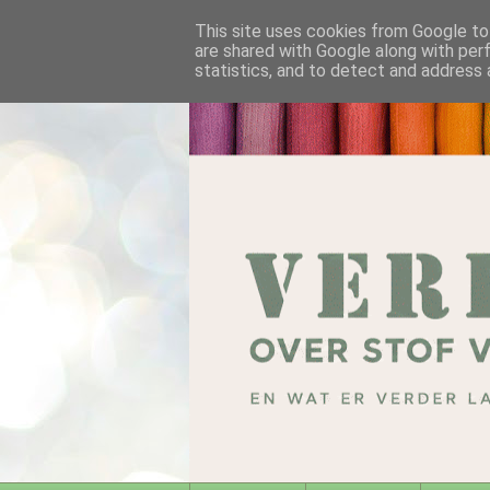
This site uses cookies from Google to 
are shared with Google along with per
statistics, and to detect and address 