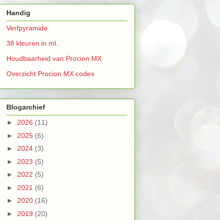
Handig
Verfpyramide
38 kleuren in ml.
Houdbaarheid van Procion MX
Overzicht Procion MX codes
Blogarchief
►
2026
(11)
►
2025
(6)
►
2024
(3)
►
2023
(5)
►
2022
(5)
►
2021
(6)
►
2020
(16)
►
2019
(20)