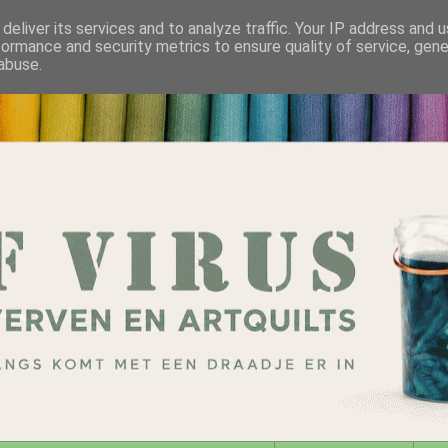
deliver its services and to analyze traffic. Your IP address and 
formance and security metrics to ensure quality of service, gen
abuse.