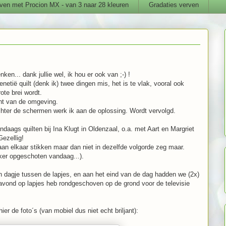
ven met Procion MX - van 3 naar 28 kleuren
Gradaties verven
n... dank jullie wel, ik hou er ook van ;-) !
netië quilt (denk ik) twee dingen mis, het is te vlak, vooral ook
ote brei wordt.
cht van de omgeving.
achter de schermen werk ik aan de oplossing. Wordt vervolgd.
daags quilten bij Ina Klugt in Oldenzaal, o.a. met Aart en Margriet
Gezellig!
aan elkaar stikken maar dan niet in dezelfde volgorde zeg maar.
kker opgeschoten vandaag...).
en dagje tussen de lapjes, en aan het eind van de dag hadden we (2x)
 avond op lapjes heb rondgeschoven op de grond voor de televisie
er de foto´s (van mobiel dus niet echt briljant):