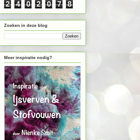
2
4
0
2
0
7
8
Zoeken in deze blog
Meer inspiratie nodig?