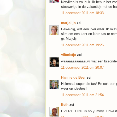
Natvilten is zo leuk. Ik heb in het v
stopwerkje in de vakantie) met de han
11 december 2011 om 18:33
marjolijn
zei
Geweldig, wat een ijver weer. Ik mis
slim om een kant-en-klare tas te ne
gr. Marjolijn
11 december 2011 om 19:26
vilterietje
zei
waaaaaaaaaaaauw, wat een bijzondere
11 december 2011 om 20:07
Hannie de Beer
zei
Helemaal super die tas! En ook een 
weer op ideetjes!
11 december 2011 om 21:54
Beth
zei
EVERYTHING is so yummy. I love it 