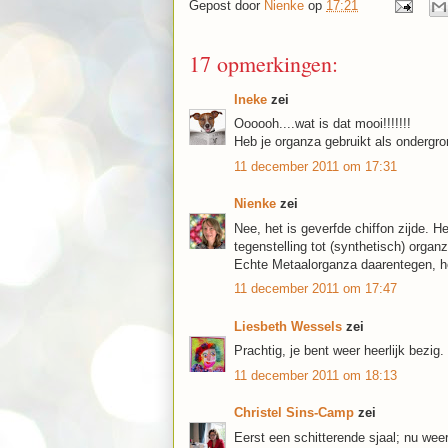
Gepost door
Nienke
op
17:21
17 opmerkingen:
Ineke
zei
Oooooh....wat is dat mooi!!!!!!!
Heb je organza gebruikt als ondergr
11 december 2011 om 17:31
Nienke
zei
Nee, het is geverfde chiffon zijde. He
tegenstelling tot (synthetisch) organz
Echte Metaalorganza daarentegen, heeft
11 december 2011 om 17:47
Liesbeth Wessels
zei
Prachtig, je bent weer heerlijk bezig.
11 december 2011 om 18:13
Christel Sins-Camp
zei
Eerst een schitterende sjaal; nu wee