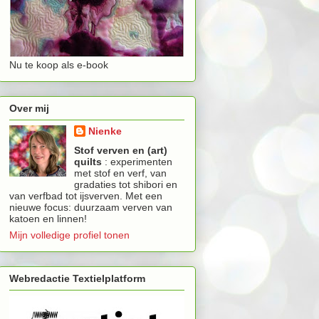
Nu te koop als e-book
Over mij
Nienke
Stof verven en (art)
quilts
: experimenten
met stof en verf, van
gradaties tot shibori en
van verfbad tot ijsverven. Met een
nieuwe focus: duurzaam verven van
katoen en linnen!
Mijn volledige profiel tonen
Webredactie Textielplatform