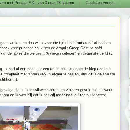
ven met Procion MX - van 3 naar 28 kleuren
Gradaties verven
 gaan werken en dus wil ik voor die tijd al het ´huiswerk´ af hebben.
enboek voor punchen en ik heb de Artquilt Groep Oost beloofd
an de lapjes die we gevilt (6 weken geleden) en getransferverfd (2
g. Ik had al een paar jaar een tas in huis waarvan de klep nog iets
tas compleet met binnenwerk in elkaar te naaien, dus dit is de snelste
tikken ;-).
gevolgd die al in het viltwerk zaten, en vlakken gevuld met lijnwerk
ken en ik was blij dat ik het vrij machinaal quilten nu beheers: