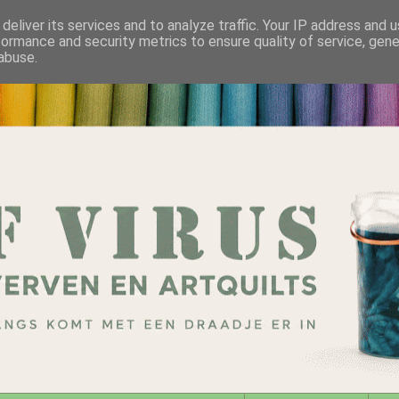
deliver its services and to analyze traffic. Your IP address and 
formance and security metrics to ensure quality of service, gen
abuse.