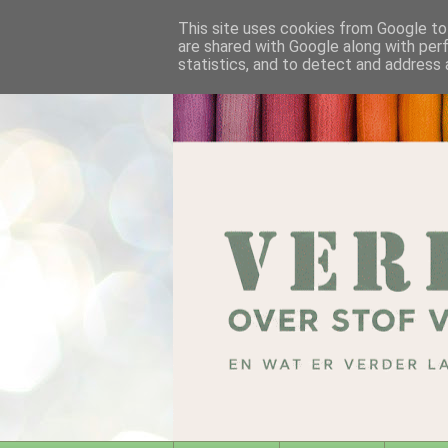
This site uses cookies from Google to 
are shared with Google along with per
statistics, and to detect and address 