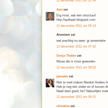
11 december 2011 om 22:34
Aart
zei
Erg mooi, wat een structuur!
http://quiltaart.blogspot.com
12 december 2011 om 05:14
Anoniem zei
wat prachtig nu weer. gr annemieke
12 december 2011 om 07:02
Sonja Thalen
zei
Wouw die is mooi geworden.
12 december 2011 om 08:02
janneke
zei
Niet te veel maken Nienke! Anders he
Heb je nog iets onder en of tussen di
Naait best goed, he? Natuurlijke mat
12 december 2011 om 08:31
christina
zei