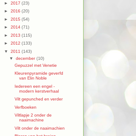
►
2017
(23)
►
2016
(20)
►
2015
(54)
►
2014
(71)
►
2013
(115)
►
2012
(133)
▼
2011
(143)
▼
december
(10)
Gepuzzel met Venetie
Kleurenpyramide geverfd
van Elin Noble
Iedereen een engel -
modern kerstverhaal
Vilt gepunched en verder
Verfboeken
Viltlapje 2 onder de
naaimachine
Vilt onder de naaimachien