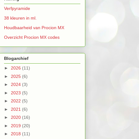
Verfpyramide
38 kleuren in ml.
Houdbaarheid van Procion MX
Overzicht Procion MX codes
Blogarchief
►
2026
(11)
►
2025
(6)
►
2024
(3)
►
2023
(5)
►
2022
(5)
►
2021
(6)
►
2020
(16)
►
2019
(20)
►
2018
(11)