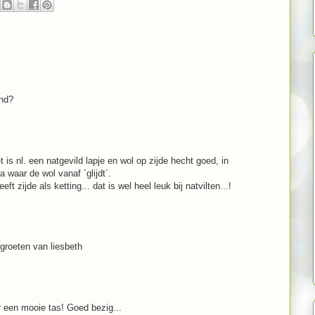
ond?
t is nl. een natgevild lapje en wol op zijde hecht goed, in
a waar de wol vanaf ´glijdt´.
 zijde als ketting... dat is wel heel leuk bij natvilten...!
 groeten van liesbeth
r een mooie tas! Goed bezig...