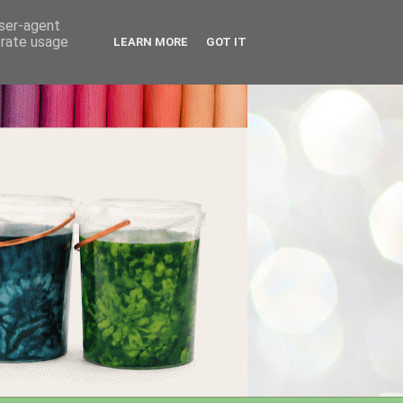
user-agent
erate usage
LEARN MORE
GOT IT