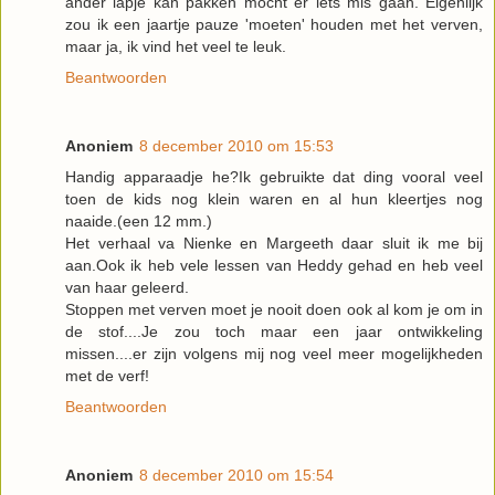
ander lapje kan pakken mocht er iets mis gaan. Eigenlijk
zou ik een jaartje pauze 'moeten' houden met het verven,
maar ja, ik vind het veel te leuk.
Beantwoorden
Anoniem
8 december 2010 om 15:53
Handig apparaadje he?Ik gebruikte dat ding vooral veel
toen de kids nog klein waren en al hun kleertjes nog
naaide.(een 12 mm.)
Het verhaal va Nienke en Margeeth daar sluit ik me bij
aan.Ook ik heb vele lessen van Heddy gehad en heb veel
van haar geleerd.
Stoppen met verven moet je nooit doen ook al kom je om in
de stof....Je zou toch maar een jaar ontwikkeling
missen....er zijn volgens mij nog veel meer mogelijkheden
met de verf!
Beantwoorden
Anoniem
8 december 2010 om 15:54