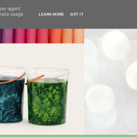
user-agent
erate usage
LEARN MORE
GOT IT