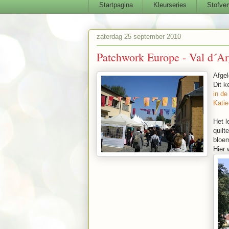
Startpagina
Kleurseries
Stofver
zaterdag 25 september 2010
Patchwork Europe - Val d´Ar
Afgel
Dit k
in de 
Kati
Het l
quilt
bloem
Hier 