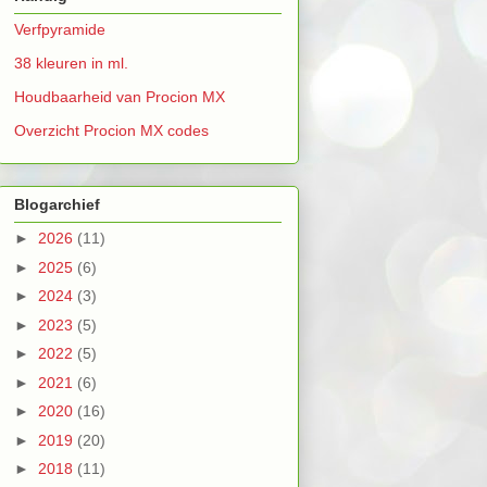
Verfpyramide
38 kleuren in ml.
Houdbaarheid van Procion MX
Overzicht Procion MX codes
Blogarchief
►
2026
(11)
►
2025
(6)
►
2024
(3)
►
2023
(5)
►
2022
(5)
►
2021
(6)
►
2020
(16)
►
2019
(20)
►
2018
(11)