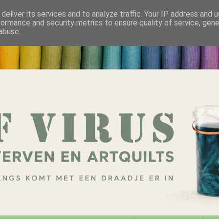
deliver its services and to analyze traffic. Your IP address and 
formance and security metrics to ensure quality of service, gen
abuse.