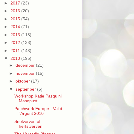
►
2017
(23)
►
2016
(20)
►
2015
(54)
►
2014
(71)
►
2013
(115)
►
2012
(133)
►
2011
(143)
▼
2010
(195)
►
december
(21)
►
november
(15)
►
oktober
(17)
▼
september
(6)
Workshop Katie Pasquini
Masopust
Patchwork Europe - Val d
´Argent 2010
Snelverven of
herfstverven