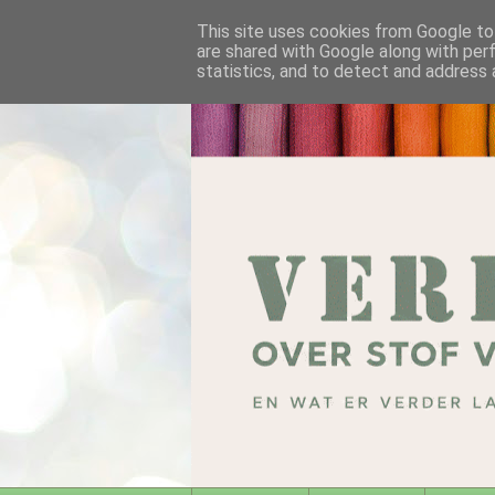
This site uses cookies from Google to 
are shared with Google along with per
statistics, and to detect and address 