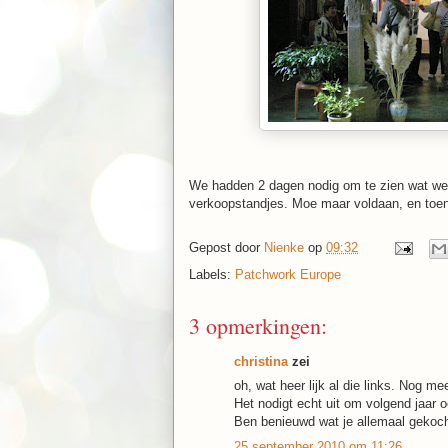
We hadden 2 dagen nodig om te zien wat we w
verkoopstandjes. Moe maar voldaan, en toen
Gepost door
Nienke
op
09:32
Labels:
Patchwork Europe
3 opmerkingen:
christina
zei
oh, wat heer lijk al die links. Nog m
Het nodigt echt uit om volgend jaar 
Ben benieuwd wat je allemaal gekoch
25 september 2010 om 11:26