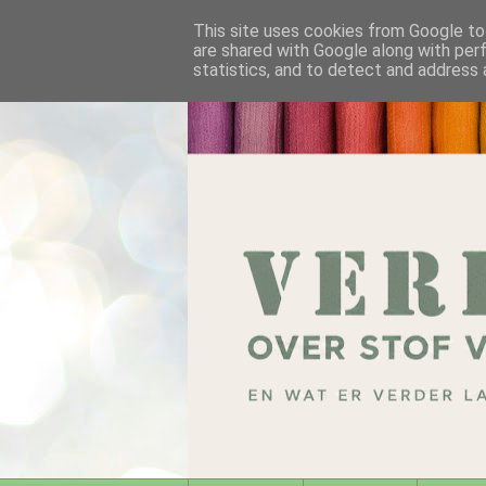
This site uses cookies from Google to 
are shared with Google along with per
statistics, and to detect and address 