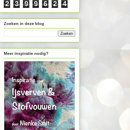
2
3
9
9
6
2
4
Zoeken in deze blog
Meer inspiratie nodig?