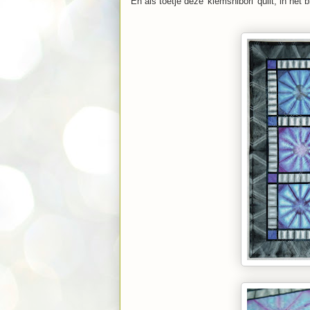
En als toetje deze 'klemshibori' quilt, in he