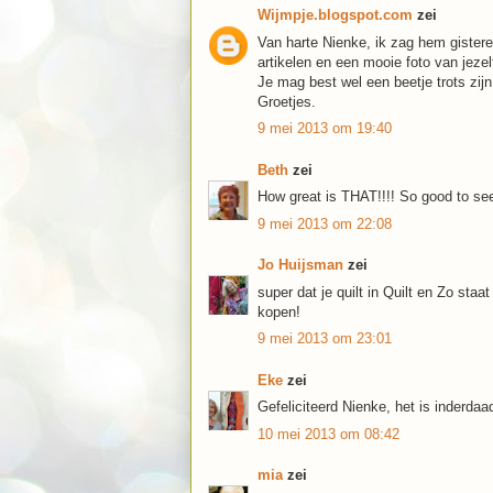
Wijmpje.blogspot.com
zei
Van harte Nienke, ik zag hem gister
artikelen en een mooie foto van jezel
Je mag best wel een beetje trots zijn
Groetjes.
9 mei 2013 om 19:40
Beth
zei
How great is THAT!!!! So good to see 
9 mei 2013 om 22:08
Jo Huijsman
zei
super dat je quilt in Quilt en Zo sta
kopen!
9 mei 2013 om 23:01
Eke
zei
Gefeliciteerd Nienke, het is inderda
10 mei 2013 om 08:42
mia
zei