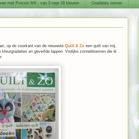
ven met Procion MX - van 3 naar 28 kleuren
Gradaties verven
an, op de voorkant van de nieuwste
Quilt & Zo
een quilt van mij,
ie kleurgradaties en geverfde lappen. Vrolijke zonnebloemen die ik
r: