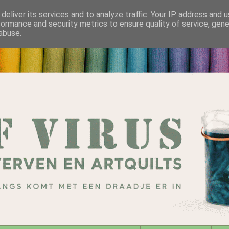
deliver its services and to analyze traffic. Your IP address and 
formance and security metrics to ensure quality of service, gen
abuse.