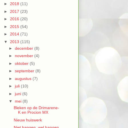
►
2018
(11)
►
2017
(23)
►
2016
(20)
►
2015
(54)
►
2014
(71)
▼
2013
(115)
►
december
(8)
►
november
(4)
►
oktober
(5)
►
september
(8)
►
augustus
(7)
►
juli
(10)
►
juni
(6)
▼
mei
(8)
Bleken op de Drimarene-
K en Procion MX
Nieuw huiswerk
Niet hangen, wel hangen