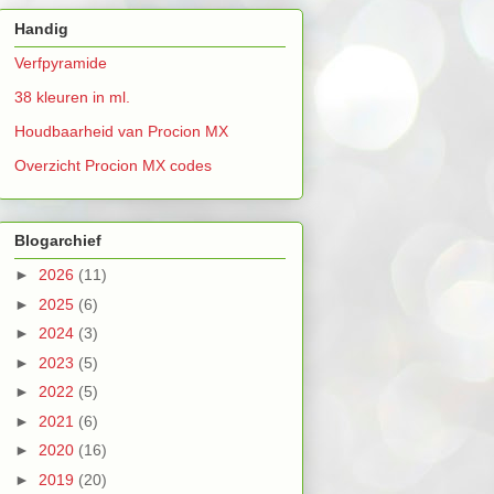
Handig
Verfpyramide
38 kleuren in ml.
Houdbaarheid van Procion MX
Overzicht Procion MX codes
Blogarchief
►
2026
(11)
►
2025
(6)
►
2024
(3)
►
2023
(5)
►
2022
(5)
►
2021
(6)
►
2020
(16)
►
2019
(20)