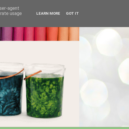
user-agent
erate usage
LEARN MORE
GOT IT