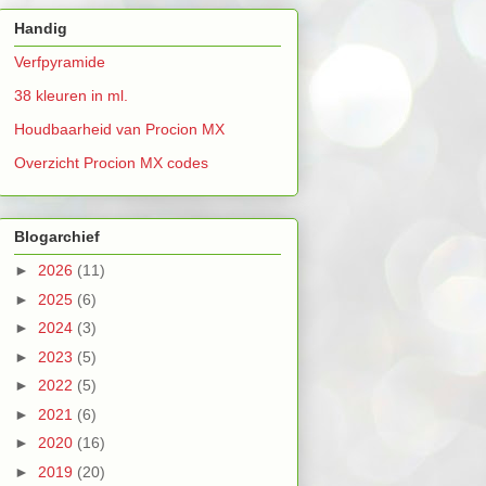
Handig
Verfpyramide
38 kleuren in ml.
Houdbaarheid van Procion MX
Overzicht Procion MX codes
Blogarchief
►
2026
(11)
►
2025
(6)
►
2024
(3)
►
2023
(5)
►
2022
(5)
►
2021
(6)
►
2020
(16)
►
2019
(20)