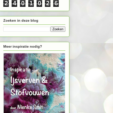
2
4
0
1
0
2
6
Zoeken in deze blog
Meer inspiratie nodig?