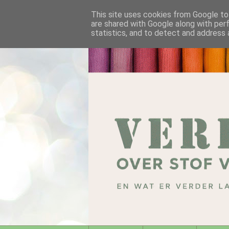
This site uses cookies from Google to 
are shared with Google along with per
statistics, and to detect and address 