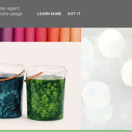
user-agent
erate usage
LEARN MORE
GOT IT