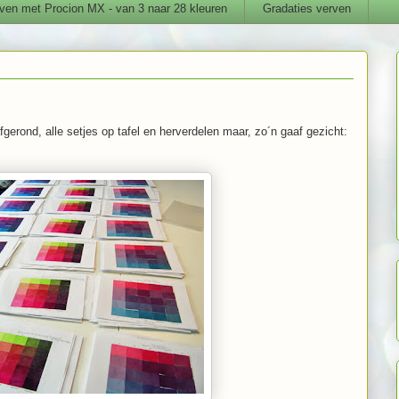
ven met Procion MX - van 3 naar 28 kleuren
Gradaties verven
gerond, alle setjes op tafel en herverdelen maar, zo´n gaaf gezicht: