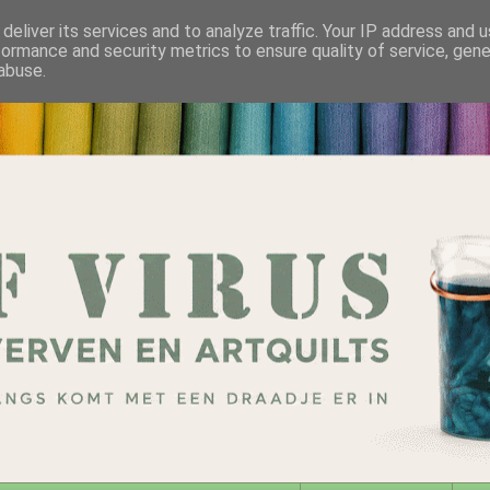
deliver its services and to analyze traffic. Your IP address and 
formance and security metrics to ensure quality of service, gen
abuse.